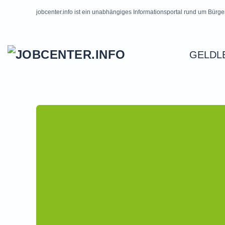
jobcenter.info ist ein unabhängiges Informationsportal rund um Bürge
Skip to main content
GELDL