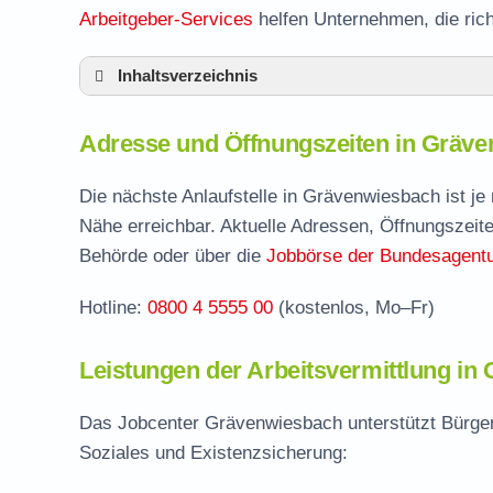
Arbeitgeber-Services
helfen Unternehmen, die ric
Inhaltsverzeichnis
Adresse und Öffnungszeiten in Grävenwie
Adresse und Öffnungszeiten in Gräv
Leistungen der Arbeitsvermittlung in Gräv
Termin vereinbaren und Bürgergeld beantr
Die nächste Anlaufstelle in Grävenwiesbach ist j
Nähe erreichbar. Aktuelle Adressen, Öffnungszeite
Jobcenter Hochtaunuskreis – zuständige St
Behörde oder über die
Jobbörse der Bundesagentur
Stellenangebote und Jobbörse in Grävenw
Hotline:
0800 4 5555 00
(kostenlos, Mo–Fr)
Häufige Fragen rund ums Jobcenter
Leistungen der Arbeitsvermittlung in
Das Jobcenter Grävenwiesbach unterstützt Bürger
Soziales und Existenzsicherung: