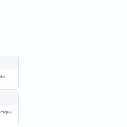
afür
rtagen,