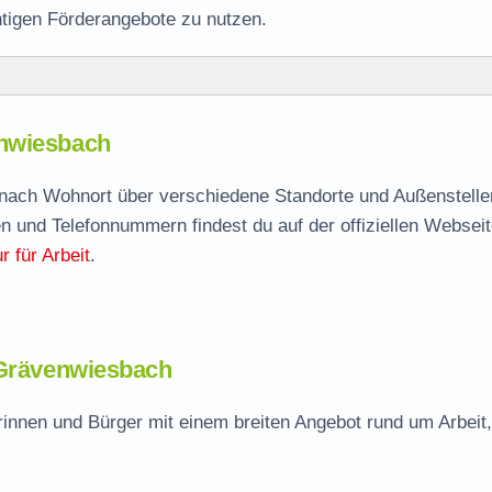
htigen Förderangebote zu nutzen.
sbach
enwiesbach
enwiesbach
agen
e nach Wohnort über verschiedene Standorte und Außenstelle
n und Telefonnummern findest du auf der offiziellen Webseit
elle
 für Arbeit
.
iesbach
 Grävenwiesbach
innen und Bürger mit einem breiten Angebot rund um Arbeit,