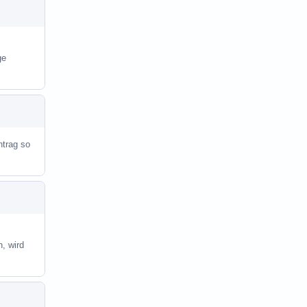
ge
ntrag so
, wird