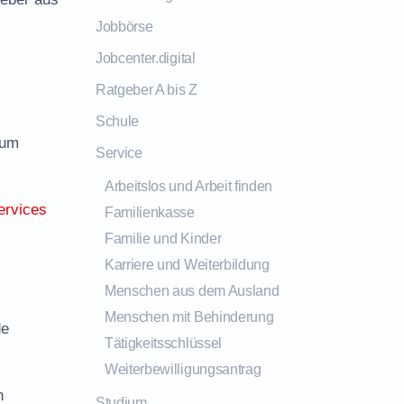
Jobbörse
Jobcenter.digital
Ratgeber A bis Z
Schule
zum
Service
Arbeitslos und Arbeit finden
ervices
Familienkasse
Familie und Kinder
Karriere und Weiterbildung
Menschen aus dem Ausland
Menschen mit Behinderung
de
Tätigkeitsschlüssel
Weiterbewilligungsantrag
n
Studium