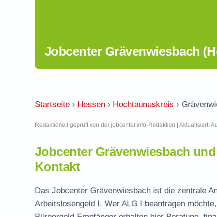
Jobcenter Grävenwiesbach (H
Startseite
›
Hessen
›
Hochtaunuskreis
›
Grävenwi
Redaktionell geprüft von der jobcenter.info-Redaktion | Aktualisiert: 
Jobcenter Grävenwiesbach und
Kontakt
Das Jobcenter Grävenwiesbach ist die zentrale An
Arbeitslosengeld I. Wer ALG I beantragen möchte, 
Bürgergeld-Empfänger erhalten hier Beratung, fina