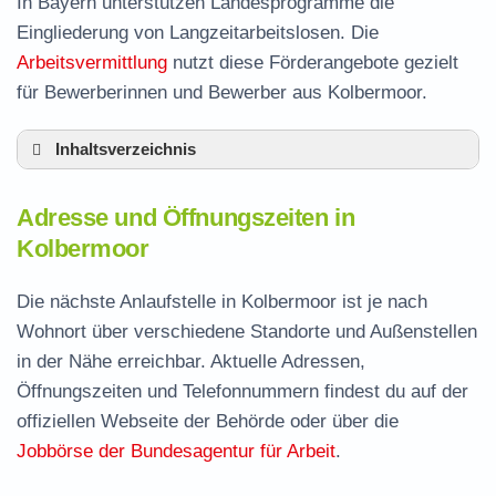
In Bayern unterstützen Landesprogramme die
Eingliederung von Langzeitarbeitslosen. Die
Arbeitsvermittlung
nutzt diese Förderangebote gezielt
für Bewerberinnen und Bewerber aus Kolbermoor.
Inhaltsverzeichnis
Adresse und Öffnungszeiten in Kolbermoor
Adresse und Öffnungszeiten in
Leistungen der Arbeitsvermittlung in
Kolbermoor
Kolbermoor
Termin vereinbaren und Bürgergeld beantragen
Die nächste Anlaufstelle in Kolbermoor ist je nach
Wohnort über verschiedene Standorte und Außenstellen
Jobcenter Rosenheim – zuständige Stelle
in der Nähe erreichbar. Aktuelle Adressen,
Stellenangebote und Jobbörse in Kolbermoor
Öffnungszeiten und Telefonnummern findest du auf der
Häufige Fragen rund ums Jobcenter
offiziellen Webseite der Behörde oder über die
Jobbörse der Bundesagentur für Arbeit
.