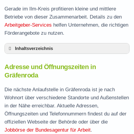
Gerade im Ilm-Kreis profitieren kleine und mittlere
Betriebe von dieser Zusammenarbeit. Details zu den
Arbeitgeber-Services
helfen Unternehmen, die richtigen
Förderangebote zu nutzen.
Inhaltsverzeichnis
Adresse und Öffnungszeiten in Gräfenroda
Adresse und Öffnungszeiten in
Leistungen der Arbeitsvermittlung in
Gräfenroda
Gräfenroda
Termin vereinbaren und Bürgergeld beantragen
Die nächste Anlaufstelle in Gräfenroda ist je nach
Wohnort über verschiedene Standorte und Außenstellen
Jobcenter Ilm-Kreis – zuständige Stelle
in der Nähe erreichbar. Aktuelle Adressen,
Stellenangebote und Jobbörse in Gräfenroda
Öffnungszeiten und Telefonnummern findest du auf der
Häufige Fragen rund ums Jobcenter
offiziellen Webseite der Behörde oder über die
Jobbörse der Bundesagentur für Arbeit
.