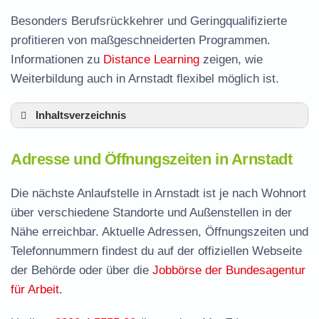
Besonders Berufsrückkehrer und Geringqualifizierte
profitieren von maßgeschneiderten Programmen.
Informationen zu
Distance Learning
zeigen, wie
Weiterbildung auch in Arnstadt flexibel möglich ist.
Inhaltsverzeichnis
Adresse und Öffnungszeiten in Arnstadt
Adresse und Öffnungszeiten in Arnstadt
Leistungen der Arbeitsvermittlung in Arnstadt
Termin vereinbaren und Bürgergeld beantragen
Die nächste Anlaufstelle in Arnstadt ist je nach Wohnort
über verschiedene Standorte und Außenstellen in der
Jobcenter Ilm-Kreis – zuständige Stelle
Nähe erreichbar. Aktuelle Adressen, Öffnungszeiten und
Stellenangebote und Jobbörse in Arnstadt
Telefonnummern findest du auf der offiziellen Webseite
Häufige Fragen rund ums Jobcenter
der Behörde oder über die
Jobbörse der Bundesagentur
für Arbeit
.