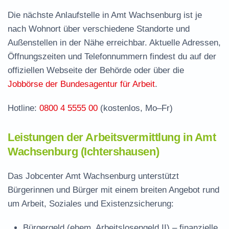
Wachsenburg
Die nächste Anlaufstelle in Amt Wachsenburg ist je
Termin vereinbaren und Bürgergeld beantragen
nach Wohnort über verschiedene Standorte und
Außenstellen in der Nähe erreichbar. Aktuelle Adressen,
Jobcenter Ilm-Kreis – zuständige Stelle
Öffnungszeiten und Telefonnummern findest du auf der
Stellenangebote und Jobbörse in Amt
offiziellen Webseite der Behörde oder über die
Wachsenburg
Jobbörse der Bundesagentur für Arbeit
.
Häufige Fragen rund ums Jobcenter
Hotline:
0800 4 5555 00
(kostenlos, Mo–Fr)
Leistungen der Arbeitsvermittlung in Amt
Wachsenburg (Ichtershausen)
Das Jobcenter Amt Wachsenburg unterstützt
Bürgerinnen und Bürger mit einem breiten Angebot rund
um Arbeit, Soziales und Existenzsicherung:
Bürgergeld (ehem. Arbeitslosengeld II)
– finanzielle