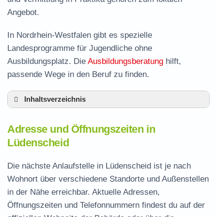
Angebot.
In Nordrhein-Westfalen gibt es spezielle
Landesprogramme für Jugendliche ohne
Ausbildungsplatz. Die
Ausbildungsberatung
hilft,
passende Wege in den Beruf zu finden.
Inhaltsverzeichnis
Adresse und Öffnungszeiten in Lüdenscheid
Adresse und Öffnungszeiten in
Leistungen der Arbeitsvermittlung in
Lüdenscheid
Lüdenscheid
Termin vereinbaren und Bürgergeld beantragen
Die nächste Anlaufstelle in Lüdenscheid ist je nach
Wohnort über verschiedene Standorte und Außenstellen
Jobcenter Märkischer Kreis – zuständige
in der Nähe erreichbar. Aktuelle Adressen,
Stelle
Öffnungszeiten und Telefonnummern findest du auf der
Stellenangebote und Jobbörse in Lüdenscheid