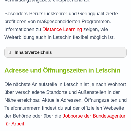
Besonders Berufsrückkehrer und Geringqualifizierte
profitieren von maßgeschneiderten Programmen.
Informationen zu
Distance Learning
zeigen, wie
Weiterbildung auch in Letschin flexibel möglich ist.
Inhaltsverzeichnis
Adresse und Öffnungszeiten in Letschin
Adresse und Öffnungszeiten in Letschin
Leistungen der Arbeitsvermittlung in Letschin
Termin vereinbaren und Bürgergeld beantragen
Die nächste Anlaufstelle in Letschin ist je nach Wohnort
über verschiedene Standorte und Außenstellen in der
Jobcenter Märkisch-Oderland – zuständige
Nähe erreichbar. Aktuelle Adressen, Öffnungszeiten und
Stelle
Telefonnummern findest du auf der offiziellen Webseite
Stellenangebote und Jobbörse in Letschin
der Behörde oder über die
Jobbörse der Bundesagentur
Häufige Fragen rund ums Jobcenter
für Arbeit
.