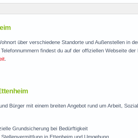
heim
heim
agen
 Wohnort über verschiedene Standorte und Außenstellen in d
 Telefonnummern findest du auf der offiziellen Webseite der
e
it
.
m
 Ettenheim
und Bürger mit einem breiten Angebot rund um Arbeit, Sozia
zielle Grundsicherung bei Bedürftigkeit
 Stellenvermittlung in Ettenheim und Umgebung