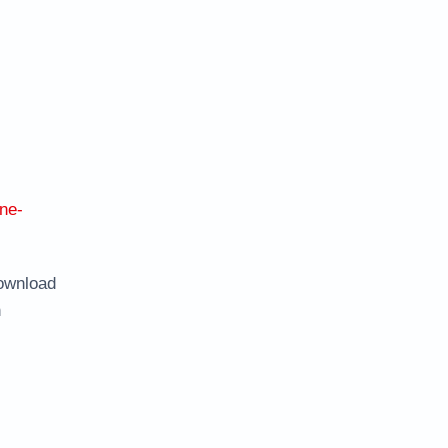
ne-
ownload
n