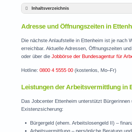
Inhaltsverzeichnis
Adresse und Öffnungszeiten in Ettenheim
Adresse und Öffnungszeiten in Etten
Leistungen der Arbeitsvermittlung in Etten
Termin vereinbaren und Bürgergeld beantr
Die nächste Anlaufstelle in Ettenheim ist je nach
erreichbar. Aktuelle Adressen, Öffnungszeiten und
Jobcenter Ortenaukreis – zuständige Stell
oder über die
Jobbörse der Bundesagentur für Arbe
Stellenangebote und Jobbörse in Ettenhei
Hotline:
0800 4 5555 00
(kostenlos, Mo–Fr)
Häufige Fragen rund ums Jobcenter
Leistungen der Arbeitsvermittlung in
Das Jobcenter Ettenheim unterstützt Bürgerinnen 
Existenzsicherung:
Bürgergeld (ehem. Arbeitslosengeld II)
– finan
Arbeitsvermittlung
– persönliche Beratung und