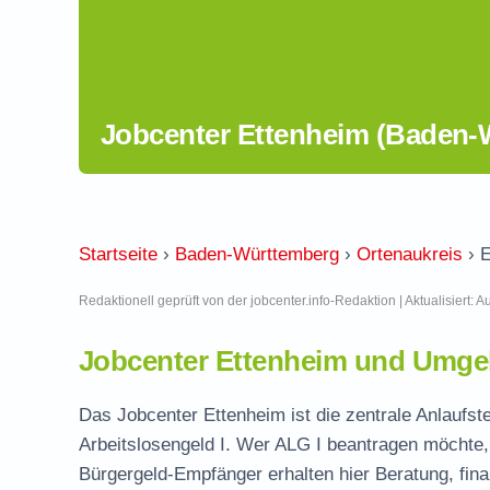
Jobcenter Ettenheim (Baden-
Startseite
›
Baden-Württemberg
›
Ortenaukreis
›
E
Redaktionell geprüft von der jobcenter.info-Redaktion | Aktualisiert: 
Jobcenter Ettenheim und Umgeb
Das Jobcenter Ettenheim ist die zentrale Anlaufst
Arbeitslosengeld I. Wer ALG I beantragen möchte, 
Bürgergeld-Empfänger erhalten hier Beratung, fina