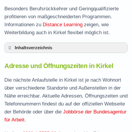
Besonders Berufsrückkehrer und Geringqualifizierte
profitieren von maßgeschneiderten Programmen.
Informationen zu
Distance Learning
zeigen, wie
Weiterbildung auch in Kirkel flexibel möglich ist.
Inhaltsverzeichnis
Adresse und Öffnungszeiten in Kirkel
Adresse und Öffnungszeiten in Kirkel
Leistungen der Arbeitsvermittlung in Kirkel
Termin vereinbaren und Bürgergeld beantragen
Die nächste Anlaufstelle in Kirkel ist je nach Wohnort
über verschiedene Standorte und Außenstellen in der
Jobcenter Saarpfalz-Kreis – zuständige Stelle
Nähe erreichbar. Aktuelle Adressen, Öffnungszeiten und
Stellenangebote und Jobbörse in Kirkel
Telefonnummern findest du auf der offiziellen Webseite
Häufige Fragen rund ums Jobcenter
der Behörde oder über die
Jobbörse der Bundesagentur
für Arbeit
.