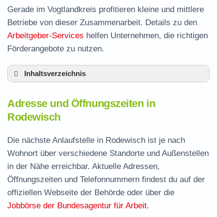
Gerade im Vogtlandkreis profitieren kleine und mittlere
Betriebe von dieser Zusammenarbeit. Details zu den
Arbeitgeber-Services
helfen Unternehmen, die richtigen
Förderangebote zu nutzen.
Inhaltsverzeichnis
Adresse und Öffnungszeiten in Rodewisch
Adresse und Öffnungszeiten in
Leistungen der Arbeitsvermittlung in
Rodewisch
Rodewisch
Termin vereinbaren und Bürgergeld beantragen
Die nächste Anlaufstelle in Rodewisch ist je nach
Wohnort über verschiedene Standorte und Außenstellen
Jobcenter Vogtlandkreis – zuständige Stelle
in der Nähe erreichbar. Aktuelle Adressen,
Stellenangebote und Jobbörse in Rodewisch
Öffnungszeiten und Telefonnummern findest du auf der
Häufige Fragen rund ums Jobcenter
offiziellen Webseite der Behörde oder über die
Jobbörse der Bundesagentur für Arbeit
.