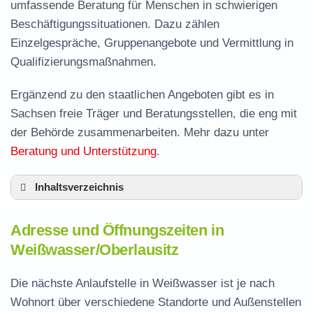
umfassende Beratung für Menschen in schwierigen
Beschäftigungssituationen. Dazu zählen
Einzelgespräche, Gruppenangebote und Vermittlung in
Qualifizierungsmaßnahmen.
Ergänzend zu den staatlichen Angeboten gibt es in
Sachsen freie Träger und Beratungsstellen, die eng mit
der Behörde zusammenarbeiten. Mehr dazu unter
Beratung und Unterstützung
.
Inhaltsverzeichnis
Adresse und Öffnungszeiten in Weißwasser
Adresse und Öffnungszeiten in
Leistungen der Arbeitsvermittlung in
Weißwasser/Oberlausitz
Weißwasser
Termin vereinbaren und Bürgergeld beantragen
Die nächste Anlaufstelle in Weißwasser ist je nach
Wohnort über verschiedene Standorte und Außenstellen
Jobcenter Görlitz – zuständige Stelle