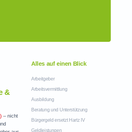
Alles auf einen Blick
Arbeitgeber
Arbeitsvermittlung
e &
Ausbildung
Beratung und Unterstützung
)
– nicht
Bürgergeld ersetzt Hartz IV
und
Geldleistungen
geber aus