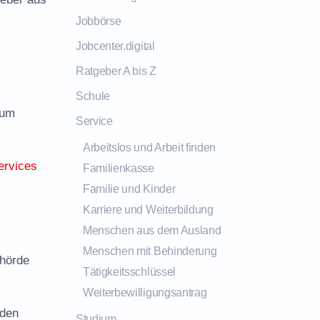
Jobbörse
Jobcenter.digital
Ratgeber A bis Z
Schule
zum
Service
Arbeitslos und Arbeit finden
ervices
Familienkasse
Familie und Kinder
Karriere und Weiterbildung
Menschen aus dem Ausland
Menschen mit Behinderung
ehörde
Tätigkeitsschlüssel
Weiterbewilligungsantrag
 den
Studium