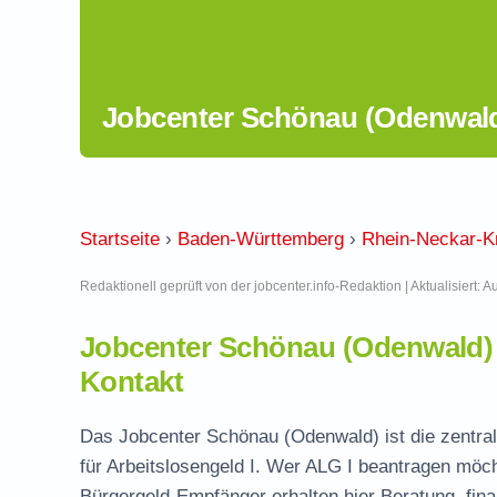
Jobcenter Schönau (Odenwal
Startseite
›
Baden-Württemberg
›
Rhein-Neckar-K
Redaktionell geprüft von der jobcenter.info-Redaktion | Aktualisiert: 
Jobcenter Schönau (Odenwald)
Kontakt
Das Jobcenter Schönau (Odenwald) ist die zentral
für Arbeitslosengeld I. Wer ALG I beantragen möch
Bürgergeld-Empfänger erhalten hier Beratung, fina