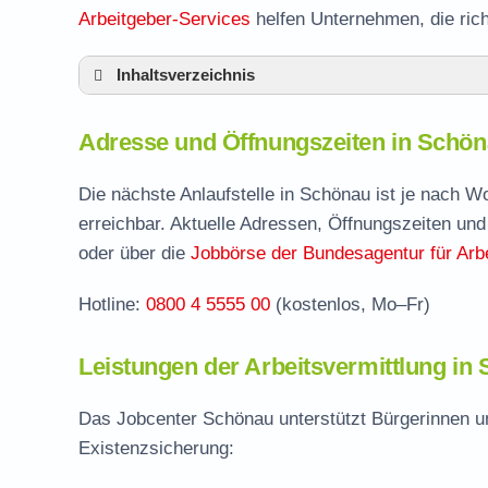
Arbeitgeber-Services
helfen Unternehmen, die ric
Inhaltsverzeichnis
Adresse und Öffnungszeiten in Schönau
Adresse und Öffnungszeiten in Schö
Leistungen der Arbeitsvermittlung in Schö
Termin vereinbaren und Bürgergeld beantr
Die nächste Anlaufstelle in Schönau ist je nach 
erreichbar. Aktuelle Adressen, Öffnungszeiten und
Jobcenter Rhein-Neckar-Kreis – zuständige
oder über die
Jobbörse der Bundesagentur für Arbe
Stellenangebote und Jobbörse in Schönau
Hotline:
0800 4 5555 00
(kostenlos, Mo–Fr)
Häufige Fragen rund ums Jobcenter
Leistungen der Arbeitsvermittlung in
Das Jobcenter Schönau unterstützt Bürgerinnen un
Existenzsicherung: