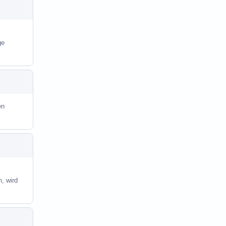
ge
en
, wird