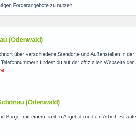
htigen Förderangebote zu nutzen.
nau (Odenwald)
nau
agen
Wohnort über verschiedene Standorte und Außenstellen in der
 Telefonnummern findest du auf der offiziellen Webseite der
 Stelle
it
.
 Schönau (Odenwald)
d Bürger mit einem breiten Angebot rund um Arbeit, Sozial