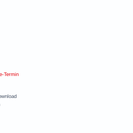
e-Termin
ownload
n