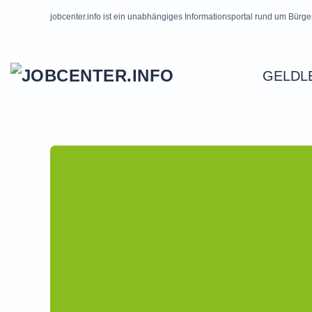
jobcenter.info ist ein unabhängiges Informationsportal rund um Bürge
Skip to main content
GELDL