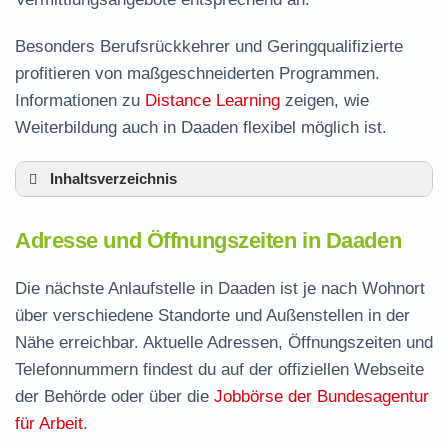
Besonders Berufsrückkehrer und Geringqualifizierte
profitieren von maßgeschneiderten Programmen.
Informationen zu
Distance Learning
zeigen, wie
Weiterbildung auch in Daaden flexibel möglich ist.
Inhaltsverzeichnis
Adresse und Öffnungszeiten in Daaden
Adresse und Öffnungszeiten in Daaden
Leistungen der Arbeitsvermittlung in Daaden
Termin vereinbaren und Bürgergeld beantragen
Die nächste Anlaufstelle in Daaden ist je nach Wohnort
über verschiedene Standorte und Außenstellen in der
Jobcenter Altenkirchen (Westerwald) –
Nähe erreichbar. Aktuelle Adressen, Öffnungszeiten und
zuständige Stelle
Telefonnummern findest du auf der offiziellen Webseite
Stellenangebote und Jobbörse in Daaden
der Behörde oder über die
Jobbörse der Bundesagentur
Häufige Fragen rund ums Jobcenter
für Arbeit
.