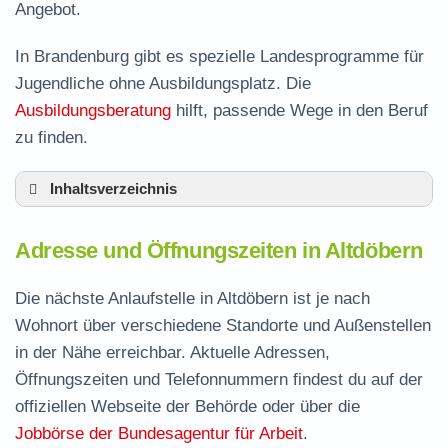
Angebot.
In Brandenburg gibt es spezielle Landesprogramme für
Jugendliche ohne Ausbildungsplatz. Die
Ausbildungsberatung
hilft, passende Wege in den Beruf
zu finden.
Inhaltsverzeichnis
Adresse und Öffnungszeiten in Altdöbern
Adresse und Öffnungszeiten in Altdöbern
Leistungen der Arbeitsvermittlung in Altdöbern
Termin vereinbaren und Bürgergeld beantragen
Die nächste Anlaufstelle in Altdöbern ist je nach
Wohnort über verschiedene Standorte und Außenstellen
Jobcenter Oberspreewald-Lausitz –
in der Nähe erreichbar. Aktuelle Adressen,
zuständige Stelle
Öffnungszeiten und Telefonnummern findest du auf der
Stellenangebote und Jobbörse in Altdöbern
offiziellen Webseite der Behörde oder über die
Häufige Fragen rund ums Jobcenter
Jobbörse der Bundesagentur für Arbeit
.