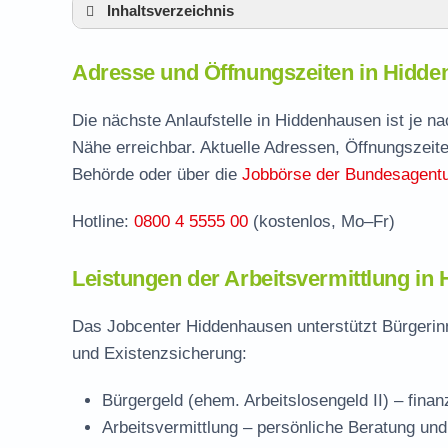
Inhaltsverzeichnis
Adresse und Öffnungszeiten in Hiddenhau
Adresse und Öffnungszeiten in Hidd
Leistungen der Arbeitsvermittlung in Hidd
Termin vereinbaren und Bürgergeld beantr
Die nächste Anlaufstelle in Hiddenhausen ist je n
Nähe erreichbar. Aktuelle Adressen, Öffnungszeite
Jobcenter Herford – zuständige Stelle
Behörde oder über die
Jobbörse der Bundesagentur
Stellenangebote und Jobbörse in Hiddenha
Hotline:
0800 4 5555 00
(kostenlos, Mo–Fr)
Häufige Fragen rund ums Jobcenter
Leistungen der Arbeitsvermittlung in
Das Jobcenter Hiddenhausen unterstützt Bürgerinn
und Existenzsicherung:
Bürgergeld (ehem. Arbeitslosengeld II)
– finan
Arbeitsvermittlung
– persönliche Beratung und