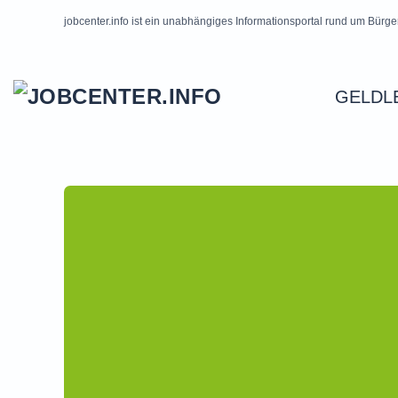
jobcenter.info ist ein unabhängiges Informationsportal rund um Bürge
Skip to main content
GELDL