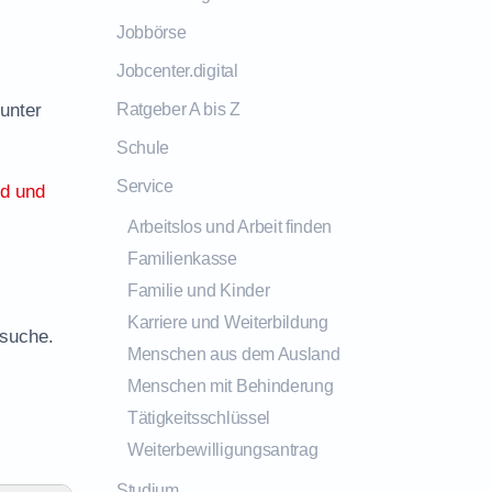
Jobbörse
Jobcenter.digital
unter
Ratgeber A bis Z
Schule
Service
ld und
Arbeitslos und Arbeit finden
Familienkasse
Familie und Kinder
Karriere und Weiterbildung
ssuche.
Menschen aus dem Ausland
Menschen mit Behinderung
Tätigkeitsschlüssel
Weiterbewilligungsantrag
Studium