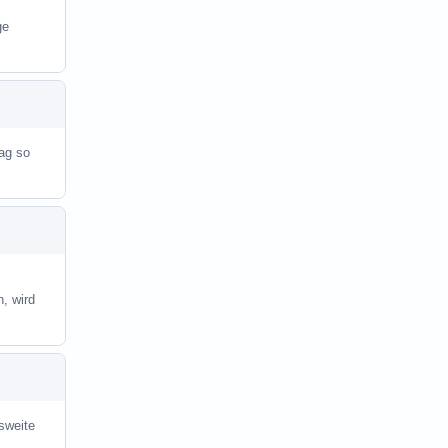
ge
rag so
, wird
esweite