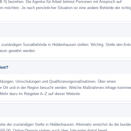
 II) beziehen. Die Agentur für Arbeit betreut Personen mit Anspruch auf
eren möchten. Je nach persönlicher Situation ist eine andere Behörde der richti
r zuständigen Sozialbehörde in Hiddenhausen stellen. Wichtig: Stelle den Ant
datum gewährt werden.
dert?
ildungen, Umschulungen und Qualifizierungsmaßnahmen. Über einen
or Ort und in der Region besucht werden. Welche Maßnahmen infrage kommen
 Mehr dazu im Ratgeber A–Z auf dieser Website.
eite der zuständigen Stelle in Hiddenhausen. Alternativ erreichst du die bund
555 00. Online-Dienste stehen auch über Jobcenter.digital bereit.