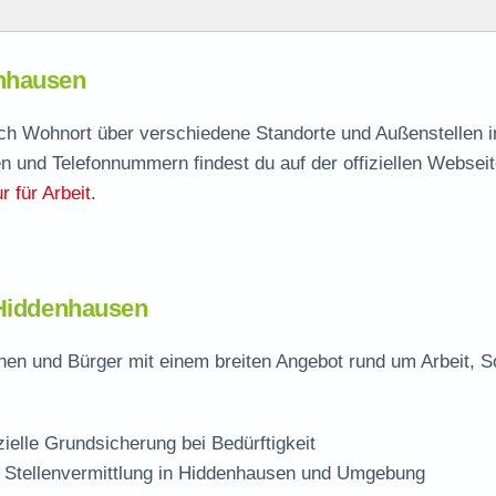
sen
enhausen
enhausen
agen
ach Wohnort über verschiedene Standorte und Außenstellen i
n und Telefonnummern findest du auf der offiziellen Webseit
 für Arbeit
.
usen
 Hiddenhausen
en und Bürger mit einem breiten Angebot rund um Arbeit, S
zielle Grundsicherung bei Bedürftigkeit
 Stellenvermittlung in Hiddenhausen und Umgebung