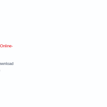
Online-
ownload
n