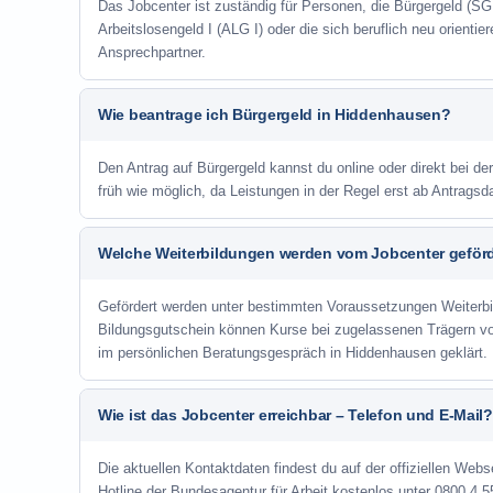
Das Jobcenter ist zuständig für Personen, die Bürgergeld (SGB
Arbeitslosengeld I (ALG I) oder die sich beruflich neu orienti
Ansprechpartner.
Wie beantrage ich Bürgergeld in Hiddenhausen?
Den Antrag auf Bürgergeld kannst du online oder direkt bei de
früh wie möglich, da Leistungen in der Regel erst ab Antrags
Welche Weiterbildungen werden vom Jobcenter geför
Gefördert werden unter bestimmten Voraussetzungen Weiterb
Bildungsgutschein können Kurse bei zugelassenen Trägern v
im persönlichen Beratungsgespräch in Hiddenhausen geklärt.
Wie ist das Jobcenter erreichbar – Telefon und E-Mail?
Die aktuellen Kontaktdaten findest du auf der offiziellen Webs
Hotline der Bundesagentur für Arbeit kostenlos unter 0800 4 5