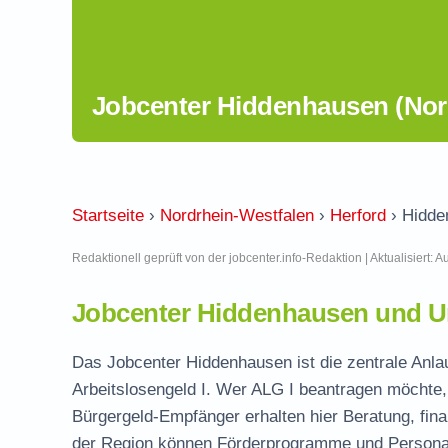
Jobcenter Hiddenhausen (Nor
Startseite
›
Nordrhein-Westfalen
›
Herford
›
Hidde
Redaktionell geprüft von der jobcenter.info-Redaktion | Aktualisiert: 
Jobcenter Hiddenhausen und U
Das Jobcenter Hiddenhausen ist die zentrale Anlau
Arbeitslosengeld I. Wer ALG I beantragen möchte, 
Bürgergeld-Empfänger erhalten hier Beratung, fina
der Region können Förderprogramme und Personal