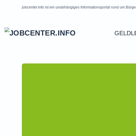
jobcenter.info ist ein unabhängiges Informationsportal rund um Bürge
Skip to main content
GELDL