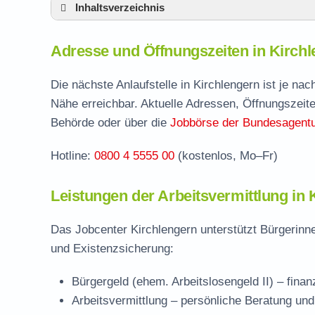
Inhaltsverzeichnis
Adresse und Öffnungszeiten in Kirchlenger
Adresse und Öffnungszeiten in Kirch
Leistungen der Arbeitsvermittlung in Kirch
Termin vereinbaren und Bürgergeld beantr
Die nächste Anlaufstelle in Kirchlengern ist je n
Nähe erreichbar. Aktuelle Adressen, Öffnungszeite
Jobcenter Herford – zuständige Stelle
Behörde oder über die
Jobbörse der Bundesagentur
Stellenangebote und Jobbörse in Kirchleng
Hotline:
0800 4 5555 00
(kostenlos, Mo–Fr)
Häufige Fragen rund ums Jobcenter
Leistungen der Arbeitsvermittlung in 
Das Jobcenter Kirchlengern unterstützt Bürgerinn
und Existenzsicherung:
Bürgergeld (ehem. Arbeitslosengeld II)
– finan
Arbeitsvermittlung
– persönliche Beratung und