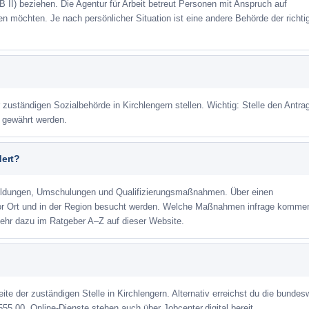
 II) beziehen. Die Agentur für Arbeit betreut Personen mit Anspruch auf
eren möchten. Je nach persönlicher Situation ist eine andere Behörde der richti
 zuständigen Sozialbehörde in Kirchlengern stellen. Wichtig: Stelle den Antrag
m gewährt werden.
dert?
ildungen, Umschulungen und Qualifizierungsmaßnahmen. Über einen
or Ort und in der Region besucht werden. Welche Maßnahmen infrage kommen
Mehr dazu im Ratgeber A–Z auf dieser Website.
eite der zuständigen Stelle in Kirchlengern. Alternativ erreichst du die bundes
555 00. Online-Dienste stehen auch über Jobcenter.digital bereit.