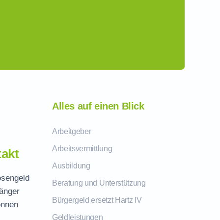
Alles auf einen Blick
Arbeitgeber
Arbeitsvermittlung
akt
Ausbildung
losengeld
Beratung und Unterstützung
fänger
Bürgergeld ersetzt Hartz IV
önnen
Geldleistungen