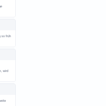
ge
 so früh
, wird
weite