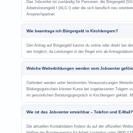
Das Jobcenter ist zuständig für Personen, die Bürgergeld (SGB
Arbeitslosengeld I (ALG I) oder die sich beruflich neu orienti
Ansprechpartner.
Wie beantrage ich Bürgergeld in Kirchlengern?
Den Antrag auf Bürgergeld kannst du online oder direkt bei der
wie möglich, da Leistungen in der Regel erst ab Antragsdatu
Welche Weiterbildungen werden vom Jobcenter geför
Gefördert werden unter bestimmten Voraussetzungen Weiterb
Bildungsgutschein können Kurse bei zugelassenen Trägern v
im persönlichen Beratungsgespräch in Kirchlengern geklärt. 
Wie ist das Jobcenter erreichbar – Telefon und E-Mail?
Die aktuellen Kontaktdaten findest du auf der offiziellen Webs
Hotline der Bundesagentur für Arbeit kostenlos unter 0800 4 5