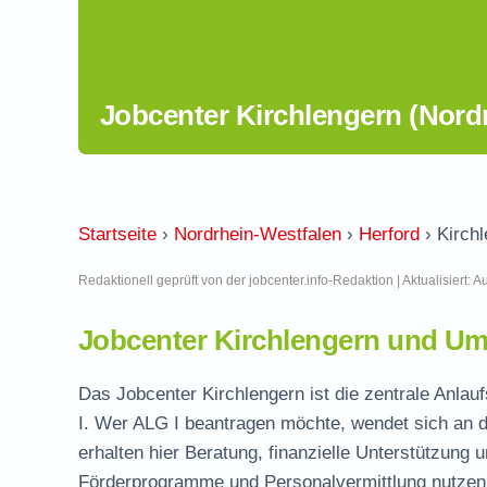
Jobcenter Kirchlengern (Nord
Startseite
›
Nordrhein-Westfalen
›
Herford
›
Kirch
Redaktionell geprüft von der jobcenter.info-Redaktion | Aktualisiert: 
Jobcenter Kirchlengern und Um
Das Jobcenter Kirchlengern ist die zentrale Anlauf
I. Wer ALG I beantragen möchte, wendet sich an d
erhalten hier Beratung, finanzielle Unterstützung 
Förderprogramme und Personalvermittlung nutzen