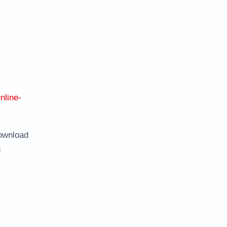
nline-
ownload
n