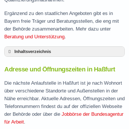
Ergänzend zu den staatlichen Angeboten gibt es in
Bayern freie Träger und Beratungsstellen, die eng mit
der Behörde zusammenarbeiten. Mehr dazu unter
Beratung und Unterstützung
.
Inhaltsverzeichnis
Adresse und Öffnungszeiten in Haßfurt
Adresse und Öffnungszeiten in Haßfurt
Leistungen der Arbeitsvermittlung in Haßfurt
Termin vereinbaren und Bürgergeld beantragen
Die nächste Anlaufstelle in Haßfurt ist je nach Wohnort
über verschiedene Standorte und Außenstellen in der
Jobcenter Haßberge – zuständige Stelle
Nähe erreichbar. Aktuelle Adressen, Öffnungszeiten und
Stellenangebote und Jobbörse in Haßfurt
Telefonnummern findest du auf der offiziellen Webseite
Häufige Fragen rund ums Jobcenter
der Behörde oder über die
Jobbörse der Bundesagentur
für Arbeit
.