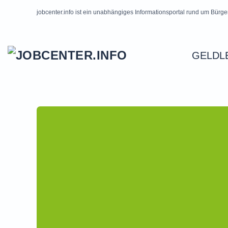
jobcenter.info ist ein unabhängiges Informationsportal rund um Bürge
Skip to main content
GELDL