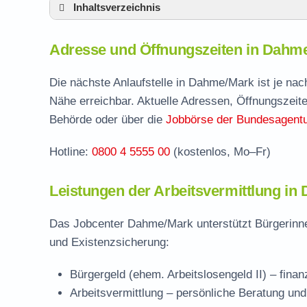
Inhaltsverzeichnis
Adresse und Öffnungszeiten in Dahme/Ma
Adresse und Öffnungszeiten in Dahm
Leistungen der Arbeitsvermittlung in Dahm
Termin vereinbaren und Bürgergeld beantr
Die nächste Anlaufstelle in Dahme/Mark ist je na
Nähe erreichbar. Aktuelle Adressen, Öffnungszeite
Jobcenter Teltow-Fläming – zuständige Ste
Behörde oder über die
Jobbörse der Bundesagentur
Stellenangebote und Jobbörse in Dahme/M
Hotline:
0800 4 5555 00
(kostenlos, Mo–Fr)
Häufige Fragen rund ums Jobcenter
Leistungen der Arbeitsvermittlung i
Das Jobcenter Dahme/Mark unterstützt Bürgerinne
und Existenzsicherung:
Bürgergeld (ehem. Arbeitslosengeld II)
– finan
Arbeitsvermittlung
– persönliche Beratung un