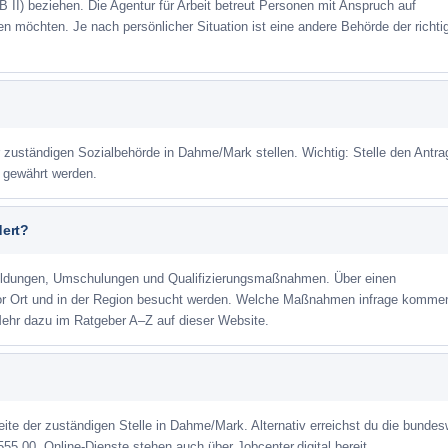
 II) beziehen. Die Agentur für Arbeit betreut Personen mit Anspruch auf
eren möchten. Je nach persönlicher Situation ist eine andere Behörde der richti
r zuständigen Sozialbehörde in Dahme/Mark stellen. Wichtig: Stelle den Antra
m gewährt werden.
dert?
ildungen, Umschulungen und Qualifizierungsmaßnahmen. Über einen
or Ort und in der Region besucht werden. Welche Maßnahmen infrage kommen
ehr dazu im Ratgeber A–Z auf dieser Website.
seite der zuständigen Stelle in Dahme/Mark. Alternativ erreichst du die bundes
555 00. Online-Dienste stehen auch über Jobcenter.digital bereit.