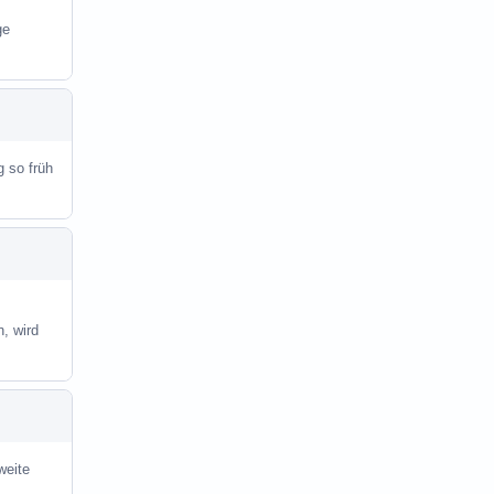
ge
g so früh
, wird
weite