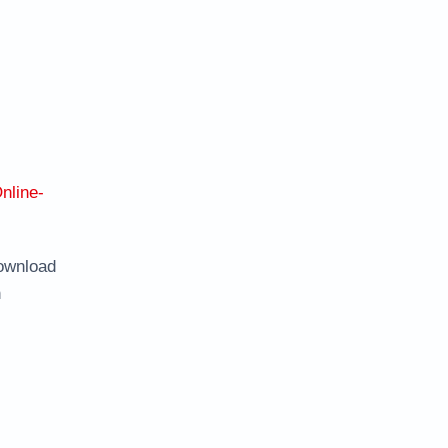
nline-
ownload
n