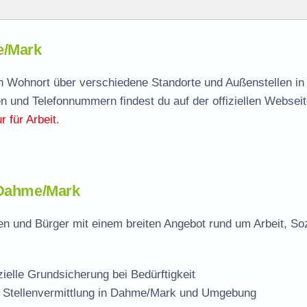
rk
e/Mark
e/Mark
agen
ch Wohnort über verschiedene Standorte und Außenstellen in
n und Telefonnummern findest du auf der offiziellen Webseit
lle
 für Arbeit
.
ark
n Dahme/Mark
n und Bürger mit einem breiten Angebot rund um Arbeit, So
zielle Grundsicherung bei Bedürftigkeit
d Stellenvermittlung in Dahme/Mark und Umgebung