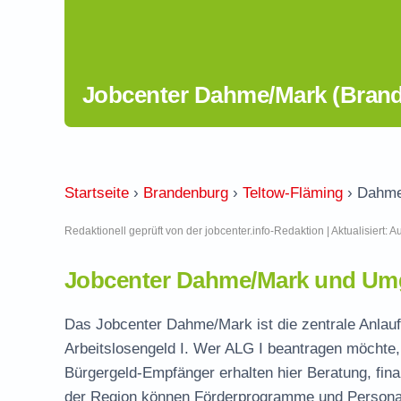
Jobcenter Dahme/Mark (Bran
Startseite
›
Brandenburg
›
Teltow-Fläming
›
Dahme
Redaktionell geprüft von der jobcenter.info-Redaktion | Aktualisiert: 
Jobcenter Dahme/Mark und Umg
Das Jobcenter Dahme/Mark ist die zentrale Anlauf
Arbeitslosengeld I. Wer ALG I beantragen möchte, 
Bürgergeld-Empfänger erhalten hier Beratung, fina
der Region können Förderprogramme und Personal