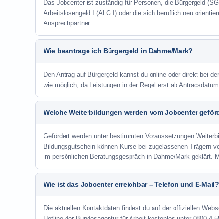
Das Jobcenter ist zuständig für Personen, die Bürgergeld (SGB
Arbeitslosengeld I (ALG I) oder die sich beruflich neu orienti
Ansprechpartner.
Wie beantrage ich Bürgergeld in Dahme/Mark?
Den Antrag auf Bürgergeld kannst du online oder direkt bei de
wie möglich, da Leistungen in der Regel erst ab Antragsdatu
Welche Weiterbildungen werden vom Jobcenter geför
Gefördert werden unter bestimmten Voraussetzungen Weiterb
Bildungsgutschein können Kurse bei zugelassenen Trägern v
im persönlichen Beratungsgespräch in Dahme/Mark geklärt. M
Wie ist das Jobcenter erreichbar – Telefon und E-Mail?
Die aktuellen Kontaktdaten findest du auf der offiziellen Web
Hotline der Bundesagentur für Arbeit kostenlos unter 0800 4 5