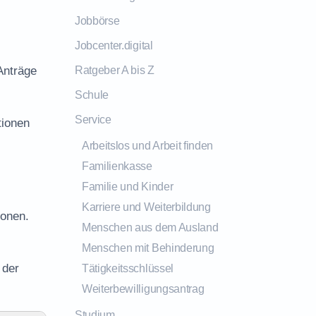
Jobbörse
Jobcenter.digital
Anträge
Ratgeber A bis Z
Schule
Service
tionen
Arbeitslos und Arbeit finden
Familienkasse
Familie und Kinder
Karriere und Weiterbildung
ionen.
Menschen aus dem Ausland
Menschen mit Behinderung
 der
Tätigkeitsschlüssel
Weiterbewilligungsantrag
Studium