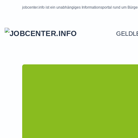
jobcenter.info ist ein unabhängiges Informationsportal rund um Bürge
Skip to main content
GELDL