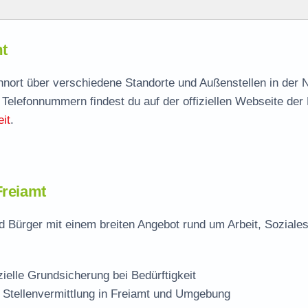
mt
mt
agen
ohnort über verschiedene Standorte und Außenstellen in der 
 Telefonnummern findest du auf der offiziellen Webseite der
le
it
.
Freiamt
d Bürger mit einem breiten Angebot rund um Arbeit, Soziale
zielle Grundsicherung bei Bedürftigkeit
 Stellenvermittlung in Freiamt und Umgebung