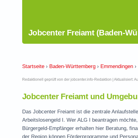
Jobcenter Freiamt (Baden-Wü
Startseite
›
Baden-Württemberg
›
Emmendingen
›
Redaktionell geprüft von der jobcenter.info-Redaktion | Aktualisiert: 
Jobcenter Freiamt und Umgebun
Das Jobcenter Freiamt ist die zentrale Anlaufste
Arbeitslosengeld I. Wer ALG I beantragen möchte, 
Bürgergeld-Empfänger erhalten hier Beratung, fina
der Region können Förderprogramme und Personal