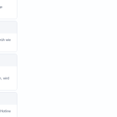
ge
früh wie
, wird
 Hotline