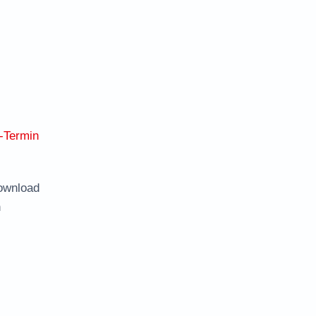
-Termin
ownload
n