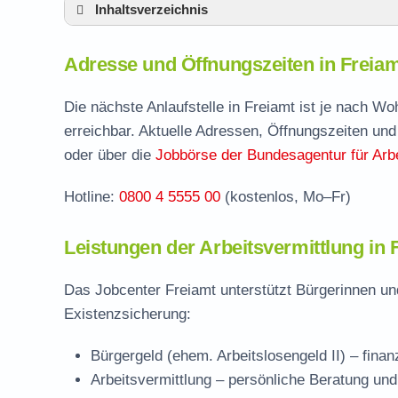
Inhaltsverzeichnis
Adresse und Öffnungszeiten in Freiamt
Adresse und Öffnungszeiten in Freia
Leistungen der Arbeitsvermittlung in Freia
Termin vereinbaren und Bürgergeld beantr
Die nächste Anlaufstelle in Freiamt ist je nach W
erreichbar. Aktuelle Adressen, Öffnungszeiten und
Jobcenter Emmendingen – zuständige Stel
oder über die
Jobbörse der Bundesagentur für Arbe
Stellenangebote und Jobbörse in Freiamt
Hotline:
0800 4 5555 00
(kostenlos, Mo–Fr)
Häufige Fragen rund ums Jobcenter
Leistungen der Arbeitsvermittlung in 
Das Jobcenter Freiamt unterstützt Bürgerinnen un
Existenzsicherung:
Bürgergeld (ehem. Arbeitslosengeld II)
– finan
Arbeitsvermittlung
– persönliche Beratung und