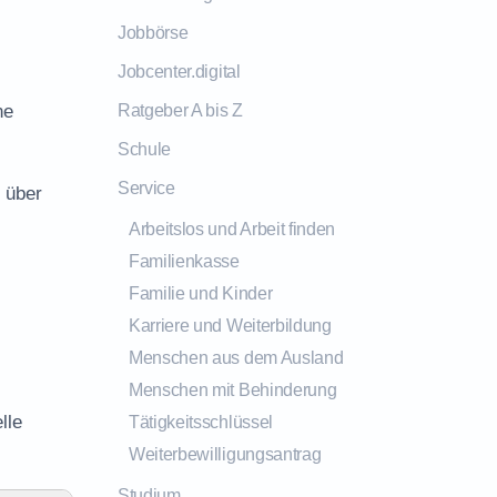
Jobbörse
Jobcenter.digital
ne
Ratgeber A bis Z
Schule
Service
 über
Arbeitslos und Arbeit finden
Familienkasse
Familie und Kinder
Karriere und Weiterbildung
Menschen aus dem Ausland
Menschen mit Behinderung
lle
Tätigkeitsschlüssel
Weiterbewilligungsantrag
Studium