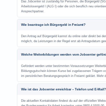
Das Jobcenter ist zuständig für Personen, die Bürgergeld (SGB
Arbeitslosengeld I (ALG I) oder die sich beruflich neu orienti
Ansprechpartner.
Wie beantrage ich Bürgergeld in Freiamt?
Den Antrag auf Bürgergeld kannst du online oder direkt bei der
möglich, da Leistungen in der Regel erst ab Antragsdatum ge
Welche Weiterbildungen werden vom Jobcenter geför
Gefördert werden unter bestimmten Voraussetzungen Weiterb
Bildungsgutschein können Kurse bei zugelassenen Trägern v
im persönlichen Beratungsgespräch in Freiamt geklärt. Mehr 
Wie ist das Jobcenter erreichbar – Telefon und E-Mail?
Die aktuellen Kontaktdaten findest du auf der offiziellen Webse
der Bundesagentur für Arbeit kostenlos unter 0800 4 5555 00. 