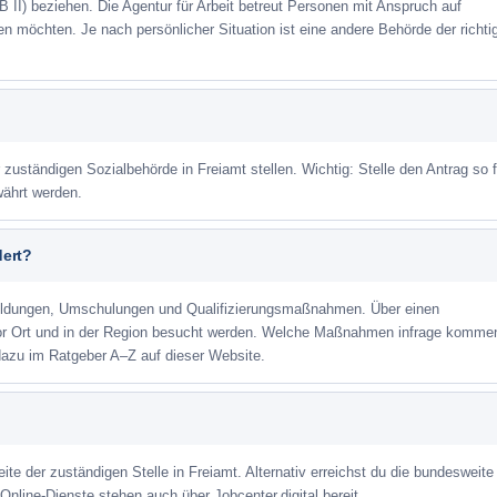
 II) beziehen. Die Agentur für Arbeit betreut Personen mit Anspruch auf
eren möchten. Je nach persönlicher Situation ist eine andere Behörde der richti
 zuständigen Sozialbehörde in Freiamt stellen. Wichtig: Stelle den Antrag so 
währt werden.
dert?
ildungen, Umschulungen und Qualifizierungsmaßnahmen. Über einen
or Ort und in der Region besucht werden. Welche Maßnahmen infrage kommen
dazu im Ratgeber A–Z auf dieser Website.
ite der zuständigen Stelle in Freiamt. Alternativ erreichst du die bundesweite
Online-Dienste stehen auch über Jobcenter.digital bereit.