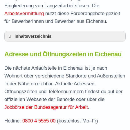
Eingliederung von Langzeitarbeitslosen. Die
Arbeitsvermittlung
nutzt diese Förderangebote gezielt
für Bewerberinnen und Bewerber aus Eichenau.
Inhaltsverzeichnis
Adresse und Öffnungszeiten in Eichenau
Adresse und Öffnungszeiten in Eichenau
Leistungen der Arbeitsvermittlung in Eichenau
Termin vereinbaren und Bürgergeld beantragen
Die nächste Anlaufstelle in Eichenau ist je nach
Wohnort über verschiedene Standorte und Außenstellen
Jobcenter Fürstenfeldbruck – zuständige
in der Nähe erreichbar. Aktuelle Adressen,
Stelle
Öffnungszeiten und Telefonnummern findest du auf der
Stellenangebote und Jobbörse in Eichenau
offiziellen Webseite der Behörde oder über die
Häufige Fragen rund ums Jobcenter
Jobbörse der Bundesagentur für Arbeit
.
Hotline:
0800 4 5555 00
(kostenlos, Mo–Fr)