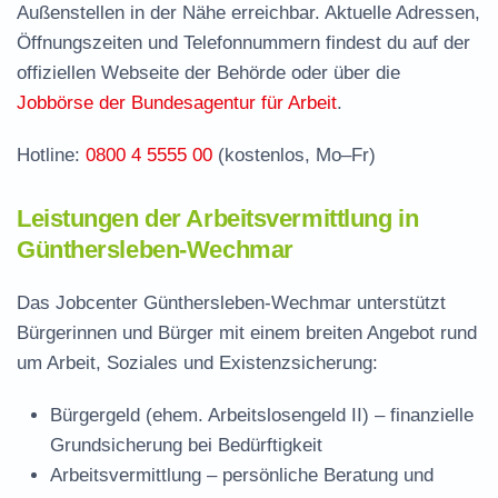
Außenstellen in der Nähe erreichbar. Aktuelle Adressen,
Jobcenter Gotha – zuständige Stelle
Öffnungszeiten und Telefonnummern findest du auf der
Stellenangebote und Jobbörse in
offiziellen Webseite der Behörde oder über die
Günthersleben-Wechmar
Jobbörse der Bundesagentur für Arbeit
.
Häufige Fragen rund ums Jobcenter
Hotline:
0800 4 5555 00
(kostenlos, Mo–Fr)
Leistungen der Arbeitsvermittlung in
Günthersleben-Wechmar
Das Jobcenter Günthersleben-Wechmar unterstützt
Bürgerinnen und Bürger mit einem breiten Angebot rund
um Arbeit, Soziales und Existenzsicherung:
Bürgergeld (ehem. Arbeitslosengeld II)
– finanzielle
Grundsicherung bei Bedürftigkeit
Arbeitsvermittlung
– persönliche Beratung und