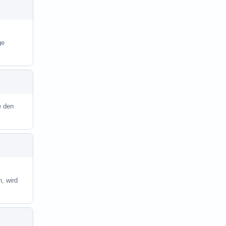
ge
e den
, wird