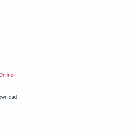
Online-
ownload
n