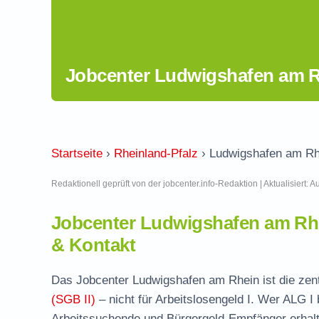
Jobcenter Ludwigshafen am Rh
Startseite
›
Rheinland-Pfalz
›
Ludwigshafen am Rh
Redaktionell geprüft von der jobcenter.info-Redaktion | Aktualisiert: 
Jobcenter Ludwigshafen am Rh
& Kontakt
Das Jobcenter Ludwigshafen am Rhein ist die zent
(SGB II)
– nicht für Arbeitslosengeld I. Wer ALG I
Arbeitssuchende und Bürgergeld-Empfänger erhalten