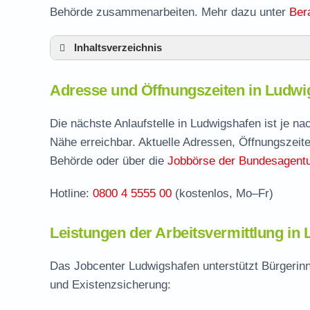
Behörde zusammenarbeiten. Mehr dazu unter
Ber
Inhaltsverzeichnis
Adresse und Öffnungszeiten in Ludwigshaf
Adresse und Öffnungszeiten in Ludw
Leistungen der Arbeitsvermittlung in Ludwi
Termin vereinbaren und Bürgergeld beantr
Die nächste Anlaufstelle in Ludwigshafen ist je n
Nähe erreichbar. Aktuelle Adressen, Öffnungszeite
Stellenangebote und Jobbörse in Ludwigsh
Behörde oder über die
Jobbörse der Bundesagentur
Formulare und Anträge beim Jobcenter Lu
Hotline:
0800 4 5555 00
(kostenlos, Mo–Fr)
Häufige Fragen rund ums Jobcenter
Leistungen der Arbeitsvermittlung in
Das Jobcenter Ludwigshafen unterstützt Bürgerinn
und Existenzsicherung: