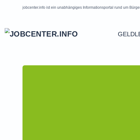
jobcenter.info ist ein unabhängiges Informationsportal rund um Bürge
Skip to main content
GELDL