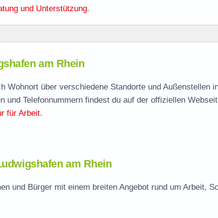
atung und Unterstützung
.
en
igshafen am Rhein
gshafen
agen
ach Wohnort über verschiedene Standorte und Außenstellen i
n und Telefonnummern findest du auf der offiziellen Webseit
afen
 für Arbeit
.
dwigshafen
 Ludwigshafen am Rhein
en und Bürger mit einem breiten Angebot rund um Arbeit, So