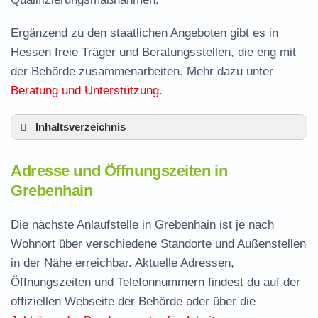
Ergänzend zu den staatlichen Angeboten gibt es in
Hessen freie Träger und Beratungsstellen, die eng mit
der Behörde zusammenarbeiten. Mehr dazu unter
Beratung und Unterstützung
.
Inhaltsverzeichnis
Adresse und Öffnungszeiten in Grebenhain
Adresse und Öffnungszeiten in
Leistungen der Arbeitsvermittlung in
Grebenhain
Grebenhain
Termin vereinbaren und Bürgergeld beantragen
Die nächste Anlaufstelle in Grebenhain ist je nach
Wohnort über verschiedene Standorte und Außenstellen
Jobcenter Vogelsbergkreis – zuständige Stelle
in der Nähe erreichbar. Aktuelle Adressen,
Stellenangebote und Jobbörse in Grebenhain
Öffnungszeiten und Telefonnummern findest du auf der
Häufige Fragen rund ums Jobcenter
offiziellen Webseite der Behörde oder über die