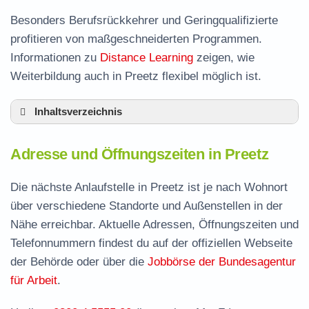
Besonders Berufsrückkehrer und Geringqualifizierte
profitieren von maßgeschneiderten Programmen.
Informationen zu
Distance Learning
zeigen, wie
Weiterbildung auch in Preetz flexibel möglich ist.
Inhaltsverzeichnis
Adresse und Öffnungszeiten in Preetz
Adresse und Öffnungszeiten in Preetz
Leistungen der Arbeitsvermittlung in Preetz
Termin vereinbaren und Bürgergeld beantragen
Die nächste Anlaufstelle in Preetz ist je nach Wohnort
über verschiedene Standorte und Außenstellen in der
Jobcenter Plön – zuständige Stelle
Nähe erreichbar. Aktuelle Adressen, Öffnungszeiten und
Stellenangebote und Jobbörse in Preetz
Telefonnummern findest du auf der offiziellen Webseite
Häufige Fragen rund ums Jobcenter
der Behörde oder über die
Jobbörse der Bundesagentur
für Arbeit
.