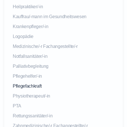
Heilpraktiker/-in
Kauffrau/-mann im Gesundheitswesen
Krankenpfleger/-in
Logopädie
Medizinische/-r Fachangestellte/-r
Notfallsanitäter/-in
Palliativbegleitung
Pflegehelfer/-in
Pflegefachkraft
Physiotherapeut/-in
PTA
Rettungssanitäter/-in
Zahnmedizinische/-r Fachangestellte/-r