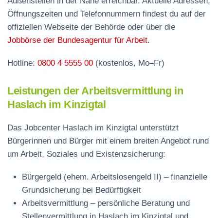
Außenstellen in der Nähe erreichbar. Aktuelle Adressen,
Jobcenter Ortenaukreis – zuständige Stelle
Öffnungszeiten und Telefonnummern findest du auf der
Stellenangebote und Jobbörse in Haslach im
offiziellen Webseite der Behörde oder über die
Kinzigtal
Jobbörse der Bundesagentur für Arbeit
.
Häufige Fragen rund ums Jobcenter
Hotline:
0800 4 5555 00
(kostenlos, Mo–Fr)
Leistungen der Arbeitsvermittlung in
Haslach im Kinzigtal
Das Jobcenter Haslach im Kinzigtal unterstützt
Bürgerinnen und Bürger mit einem breiten Angebot rund
um Arbeit, Soziales und Existenzsicherung:
Bürgergeld (ehem. Arbeitslosengeld II)
– finanzielle
Grundsicherung bei Bedürftigkeit
Arbeitsvermittlung
– persönliche Beratung und
Stellenvermittlung in Haslach im Kinzigtal und