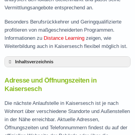
Vermittlungsangebote entsprechend an.
Besonders Berufsrückkehrer und Geringqualifizierte
profitieren von maßgeschneiderten Programmen.
Informationen zu
Distance Learning
zeigen, wie
Weiterbildung auch in Kaisersesch flexibel möglich ist.
Inhaltsverzeichnis
Adresse und Öffnungszeiten in Kaisersesch
Adresse und Öffnungszeiten in
Leistungen der Arbeitsvermittlung in
Kaisersesch
Kaisersesch
Termin vereinbaren und Bürgergeld beantragen
Die nächste Anlaufstelle in Kaisersesch ist je nach
Wohnort über verschiedene Standorte und Außenstellen
Jobcenter Cochem-Zell – zuständige Stelle
in der Nähe erreichbar. Aktuelle Adressen,
Stellenangebote und Jobbörse in Kaisersesch
Öffnungszeiten und Telefonnummern findest du auf der
Häufige Fragen rund ums Jobcenter