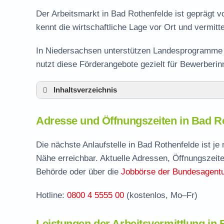
Der Arbeitsmarkt in Bad Rothenfelde ist geprägt 
kennt die wirtschaftliche Lage vor Ort und vermitte
In Niedersachsen unterstützen Landesprogramme d
nutzt diese Förderangebote gezielt für Bewerberi
Inhaltsverzeichnis
Adresse und Öffnungszeiten in Bad Rothen
Adresse und Öffnungszeiten in Bad R
Leistungen der Arbeitsvermittlung in Bad R
Termin vereinbaren und Bürgergeld beantr
Die nächste Anlaufstelle in Bad Rothenfelde ist j
Nähe erreichbar. Aktuelle Adressen, Öffnungszeite
Jobcenter Osnabrück – zuständige Stelle
Behörde oder über die
Jobbörse der Bundesagentur
Stellenangebote und Jobbörse in Bad Roth
Hotline:
0800 4 5555 00
(kostenlos, Mo–Fr)
Häufige Fragen rund ums Jobcenter
Leistungen der Arbeitsvermittlung in