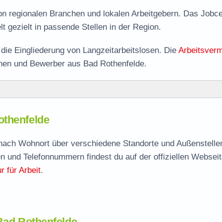
von regionalen Branchen und lokalen Arbeitgebern. Das Jobc
lt gezielt in passende Stellen in der Region.
ie Eingliederung von Langzeitarbeitslosen. Die
Arbeitsverm
nnen und Bewerber aus Bad Rothenfelde.
felde
othenfelde
othenfelde
agen
e nach Wohnort über verschiedene Standorte und Außenstellen
n und Telefonnummern findest du auf der offiziellen Webseit
 für Arbeit
.
enfelde
 Bad Rothenfelde