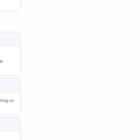
ge
ntrag so