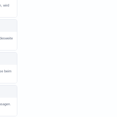
, wird
ndesweite
se beim
usagen.