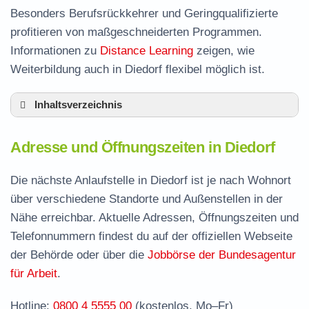
Besonders Berufsrückkehrer und Geringqualifizierte
profitieren von maßgeschneiderten Programmen.
Informationen zu
Distance Learning
zeigen, wie
Weiterbildung auch in Diedorf flexibel möglich ist.
Inhaltsverzeichnis
Adresse und Öffnungszeiten in Diedorf
Adresse und Öffnungszeiten in Diedorf
Leistungen der Arbeitsvermittlung in Diedorf
Termin vereinbaren und Bürgergeld beantragen
Die nächste Anlaufstelle in Diedorf ist je nach Wohnort
über verschiedene Standorte und Außenstellen in der
Jobcenter Augsburg – zuständige Stelle
Nähe erreichbar. Aktuelle Adressen, Öffnungszeiten und
Stellenangebote und Jobbörse in Diedorf
Telefonnummern findest du auf der offiziellen Webseite
Häufige Fragen rund ums Jobcenter
der Behörde oder über die
Jobbörse der Bundesagentur
für Arbeit
.
Hotline:
0800 4 5555 00
(kostenlos, Mo–Fr)