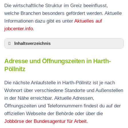
Die wirtschaftliche Struktur im Greiz beeinflusst,
welche Branchen besonders gefördert werden. Aktuelle
Informationen dazu gibt es unter
Aktuelles auf
jobcenter.info
.
Inhaltsverzeichnis
Adresse und Öffnungszeiten in Harth-Pöllnitz
Adresse und Öffnungszeiten in Harth-
Leistungen der Arbeitsvermittlung in Harth-
Pöllnitz
Pöllnitz
Termin vereinbaren und Bürgergeld beantragen
Die nächste Anlaufstelle in Harth-Pöllnitz ist je nach
Wohnort über verschiedene Standorte und Außenstellen
Jobcenter Greiz – zuständige Stelle
in der Nähe erreichbar. Aktuelle Adressen,
Stellenangebote und Jobbörse in Harth-
Öffnungszeiten und Telefonnummern findest du auf der
Pöllnitz
offiziellen Webseite der Behörde oder über die
Häufige Fragen rund ums Jobcenter
Jobbörse der Bundesagentur für Arbeit
.