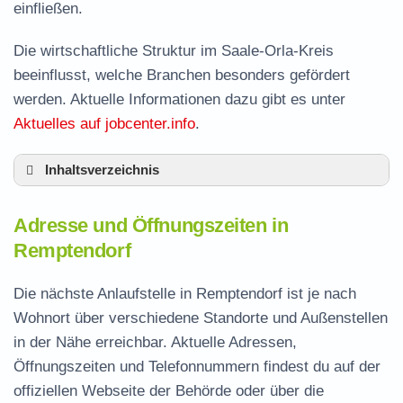
einfließen.
Die wirtschaftliche Struktur im Saale-Orla-Kreis
beeinflusst, welche Branchen besonders gefördert
werden. Aktuelle Informationen dazu gibt es unter
Aktuelles auf jobcenter.info
.
Inhaltsverzeichnis
Adresse und Öffnungszeiten in Remptendorf
Adresse und Öffnungszeiten in
Leistungen der Arbeitsvermittlung in
Remptendorf
Remptendorf
Termin vereinbaren und Bürgergeld beantragen
Die nächste Anlaufstelle in Remptendorf ist je nach
Wohnort über verschiedene Standorte und Außenstellen
Jobcenter Saale-Orla-Kreis – zuständige
in der Nähe erreichbar. Aktuelle Adressen,
Stelle
Öffnungszeiten und Telefonnummern findest du auf der
Stellenangebote und Jobbörse in Remptendorf
offiziellen Webseite der Behörde oder über die