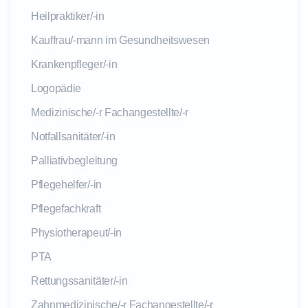
Heilpraktiker/-in
Kauffrau/-mann im Gesundheitswesen
Krankenpfleger/-in
Logopädie
Medizinische/-r Fachangestellte/-r
Notfallsanitäter/-in
Palliativbegleitung
Pflegehelfer/-in
Pflegefachkraft
Physiotherapeut/-in
PTA
Rettungssanitäter/-in
Zahnmedizinische/-r Fachangestellte/-r