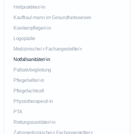
Heilpraktiker/-in
Kauffrau/-mann im Gesundheitswesen
Krankenpfleger/-in
Logopädie
Medizinische/-r Fachangestellte/-r
Notfallsanitäter/-in
Palliativbegleitung
Pflegehelfer/-in
Pflegefachkraft
Physiotherapeut/-in
PTA
Rettungssanitäter/-in
Zahnmedizinische/-r Fachangestellte/-r