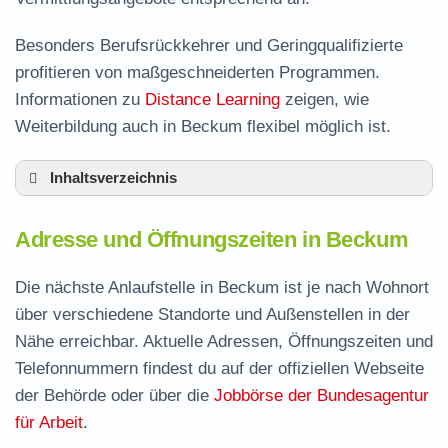
Besonders Berufsrückkehrer und Geringqualifizierte
profitieren von maßgeschneiderten Programmen.
Informationen zu
Distance Learning
zeigen, wie
Weiterbildung auch in Beckum flexibel möglich ist.
Inhaltsverzeichnis
Adresse und Öffnungszeiten in Beckum
Adresse und Öffnungszeiten in Beckum
Leistungen der Arbeitsvermittlung in Beckum
Termin vereinbaren und Bürgergeld beantragen
Die nächste Anlaufstelle in Beckum ist je nach Wohnort
über verschiedene Standorte und Außenstellen in der
Jobcenter Warendorf – zuständige Stelle
Nähe erreichbar. Aktuelle Adressen, Öffnungszeiten und
Stellenangebote und Jobbörse in Beckum
Telefonnummern findest du auf der offiziellen Webseite
Häufige Fragen rund ums Jobcenter
der Behörde oder über die
Jobbörse der Bundesagentur
für Arbeit
.