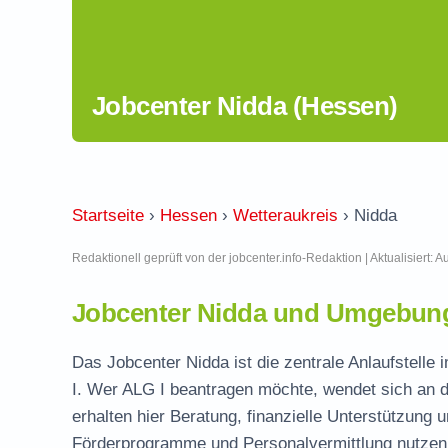
Jobcenter Nidda (Hessen)
Startseite
›
Hessen
›
Wetteraukreis
›
Nidda
Redaktionell geprüft von der jobcenter.info-Redaktion | Aktualisiert: 
Jobcenter Nidda und Umgebung
Das Jobcenter Nidda ist die zentrale Anlaufstelle 
I. Wer ALG I beantragen möchte, wendet sich an d
erhalten hier Beratung, finanzielle Unterstützung 
Förderprogramme und Personalvermittlung nutzen