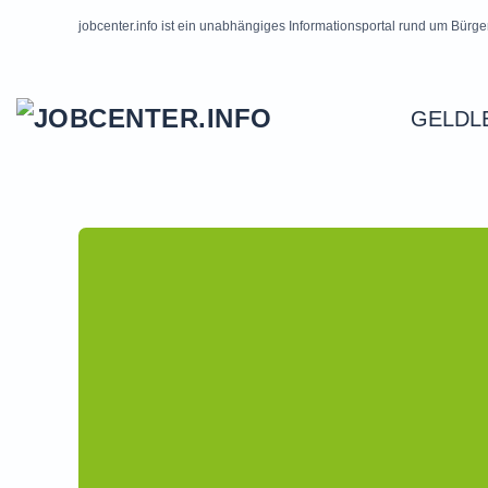
jobcenter.info ist ein unabhängiges Informationsportal rund um Bürge
Skip to main content
GELDL