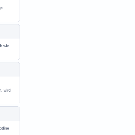
ge
üh wie
, wird
otline