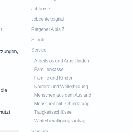
Jobbörse
Jobcenter.digital
rt
Ratgeber A bis Z
Schule
Service
tzungen,
Arbeitslos und Arbeit finden
Familienkasse
Familie und Kinder
Karriere und Weiterbildung
 die
Menschen aus dem Ausland
Menschen mit Behinderung
nutzt
Tätigkeitsschlüssel
Weiterbewilligungsantrag
Studium