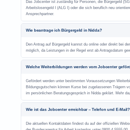
Das Jobcenter ist zuständig für Personen, die Bürgergeld (SGB
Arbeitslosengeld I (ALG I) oder die sich beruflich neu orienti
Ansprechpartner.
Wie beantrage ich Bürgergeld in Nidda?
Den Antrag auf Bürgergeld kannst du online oder direkt bei der
möglich, da Leistungen in der Regel erst ab Antragsdatum ge
Welche Weiterbildungen werden vom Jobcenter geför
Gefördert werden unter bestimmten Voraussetzungen Weiterb
Bildungsgutschein können Kurse bei zugelassenen Trägern v
im persönlichen Beratungsgespräch in Nidda geklärt. Mehr da
Wie ist das Jobcenter erreichbar – Telefon und E-Mail?
Die aktuellen Kontaktdaten findest du auf der offiziellen Webse
der Bundesagentur für Arbeit kostenlos unter 0800 4 5555 00. 