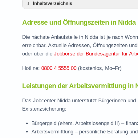
Inhaltsverzeichnis
Adresse und Öffnungszeiten in Nidda
Adresse und Öffnungszeiten in Nidda
Leistungen der Arbeitsvermittlung in Nidda
Termin vereinbaren und Bürgergeld beantr
Die nächste Anlaufstelle in Nidda ist je nach Woh
erreichbar. Aktuelle Adressen, Öffnungszeiten und
Jobcenter Wetteraukreis – zuständige Stel
oder über die
Jobbörse der Bundesagentur für Arbe
Stellenangebote und Jobbörse in Nidda
Hotline:
0800 4 5555 00
(kostenlos, Mo–Fr)
Häufige Fragen rund ums Jobcenter
Leistungen der Arbeitsvermittlung in 
Das Jobcenter Nidda unterstützt Bürgerinnen und 
Existenzsicherung:
Bürgergeld (ehem. Arbeitslosengeld II)
– finan
Arbeitsvermittlung
– persönliche Beratung und