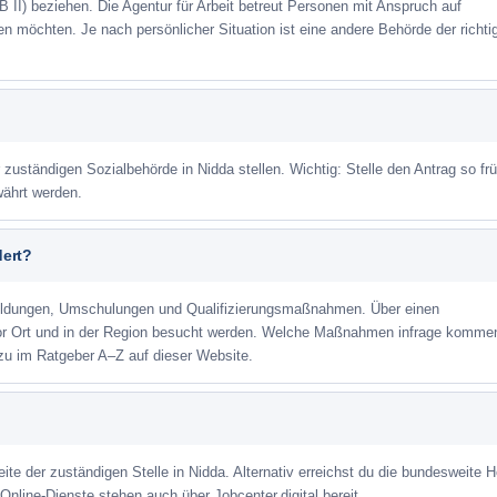
 II) beziehen. Die Agentur für Arbeit betreut Personen mit Anspruch auf
eren möchten. Je nach persönlicher Situation ist eine andere Behörde der richti
 zuständigen Sozialbehörde in Nidda stellen. Wichtig: Stelle den Antrag so fr
währt werden.
dert?
ildungen, Umschulungen und Qualifizierungsmaßnahmen. Über einen
or Ort und in der Region besucht werden. Welche Maßnahmen infrage kommen
zu im Ratgeber A–Z auf dieser Website.
ite der zuständigen Stelle in Nidda. Alternativ erreichst du die bundesweite H
Online-Dienste stehen auch über Jobcenter.digital bereit.