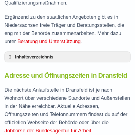
Qualifizierungsmaßnahmen.
Ergänzend zu den staatlichen Angeboten gibt es in
Niedersachsen freie Träger und Beratungsstellen, die
eng mit der Behörde zusammenarbeiten. Mehr dazu
unter
Beratung und Unterstützung
.
Inhaltsverzeichnis
Adresse und Öffnungszeiten in Dransfeld
Adresse und Öffnungszeiten in Dransfeld
Leistungen der Arbeitsvermittlung in Dransfeld
Termin vereinbaren und Bürgergeld beantragen
Die nächste Anlaufstelle in Dransfeld ist je nach
Wohnort über verschiedene Standorte und Außenstellen
Jobcenter Göttingen – zuständige Stelle
in der Nähe erreichbar. Aktuelle Adressen,
Stellenangebote und Jobbörse in Dransfeld
Öffnungszeiten und Telefonnummern findest du auf der
Häufige Fragen rund ums Jobcenter
offiziellen Webseite der Behörde oder über die
Jobbörse der Bundesagentur für Arbeit
.