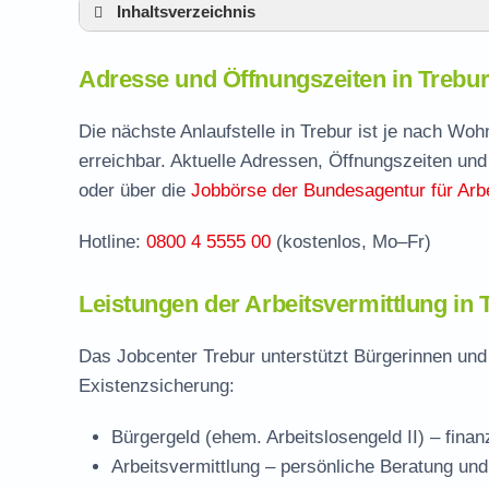
Inhaltsverzeichnis
Adresse und Öffnungszeiten in Trebur
Adresse und Öffnungszeiten in Trebu
Leistungen der Arbeitsvermittlung in Trebur
Termin vereinbaren und Bürgergeld beantr
Die nächste Anlaufstelle in Trebur ist je nach Wo
erreichbar. Aktuelle Adressen, Öffnungszeiten und
Jobcenter Groß-Gerau – zuständige Stelle
oder über die
Jobbörse der Bundesagentur für Arbe
Stellenangebote und Jobbörse in Trebur
Hotline:
0800 4 5555 00
(kostenlos, Mo–Fr)
Häufige Fragen rund ums Jobcenter
Leistungen der Arbeitsvermittlung in 
Das Jobcenter Trebur unterstützt Bürgerinnen und
Existenzsicherung:
Bürgergeld (ehem. Arbeitslosengeld II)
– finan
Arbeitsvermittlung
– persönliche Beratung und