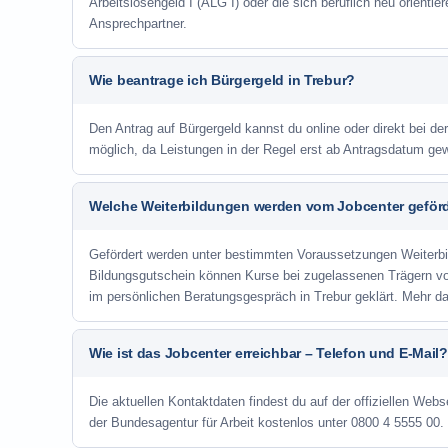
Arbeitslosengeld I (ALG I) oder die sich beruflich neu orienti
Ansprechpartner.
Wie beantrage ich Bürgergeld in Trebur?
Den Antrag auf Bürgergeld kannst du online oder direkt bei der
möglich, da Leistungen in der Regel erst ab Antragsdatum ge
Welche Weiterbildungen werden vom Jobcenter geför
Gefördert werden unter bestimmten Voraussetzungen Weiterb
Bildungsgutschein können Kurse bei zugelassenen Trägern v
im persönlichen Beratungsgespräch in Trebur geklärt. Mehr d
Wie ist das Jobcenter erreichbar – Telefon und E-Mail?
Die aktuellen Kontaktdaten findest du auf der offiziellen Webse
der Bundesagentur für Arbeit kostenlos unter 0800 4 5555 00. 