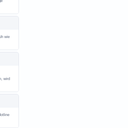
ge
üh wie
, wird
otline