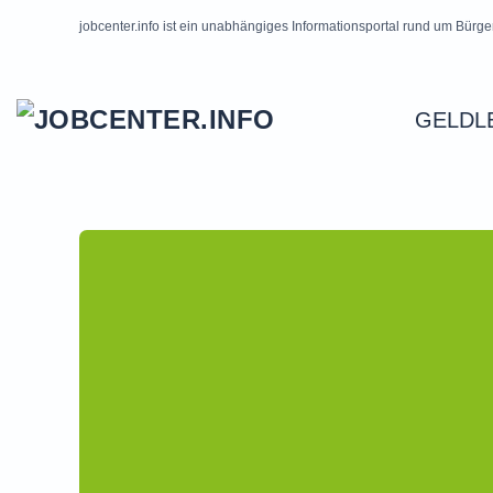
jobcenter.info ist ein unabhängiges Informationsportal rund um Bürge
Skip to main content
GELDL