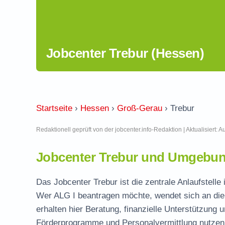
Jobcenter Trebur (Hessen)
Startseite
›
Hessen
›
Groß-Gerau
›
Trebur
Redaktionell geprüft von der jobcenter.info-Redaktion | Aktualisiert: 
Jobcenter Trebur und Umgebung
Das Jobcenter Trebur ist die zentrale Anlaufstell
Wer ALG I beantragen möchte, wendet sich an die
erhalten hier Beratung, finanzielle Unterstützung 
Förderprogramme und Personalvermittlung nutzen