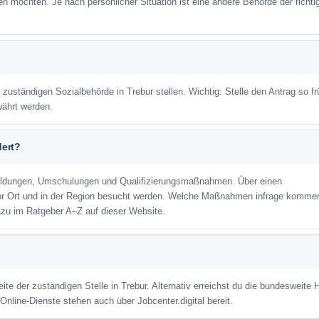
eren möchten. Je nach persönlicher Situation ist eine andere Behörde der richti
 zuständigen Sozialbehörde in Trebur stellen. Wichtig: Stelle den Antrag so fr
währt werden.
dert?
ildungen, Umschulungen und Qualifizierungsmaßnahmen. Über einen
or Ort und in der Region besucht werden. Welche Maßnahmen infrage kommen
azu im Ratgeber A–Z auf dieser Website.
ite der zuständigen Stelle in Trebur. Alternativ erreichst du die bundesweite H
Online-Dienste stehen auch über Jobcenter.digital bereit.