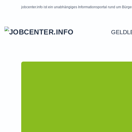
jobcenter.info ist ein unabhängiges Informationsportal rund um Bürge
Skip to main content
GELDL