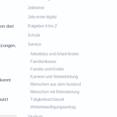
Jobbörse
Jobcenter.digital
ann dort
Ratgeber A bis Z
Schule
Service
tzungen,
Arbeitslos und Arbeit finden
Familienkasse
Familie und Kinder
Karriere und Weiterbildung
 kennt
Menschen aus dem Ausland
Menschen mit Behinderung
utzt
Tätigkeitsschlüssel
Weiterbewilligungsantrag
Studium