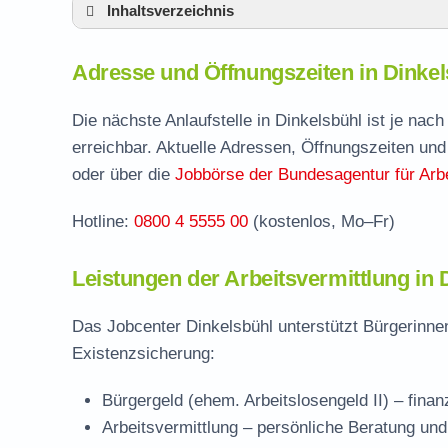
Inhaltsverzeichnis
Adresse und Öffnungszeiten in Dinkelsbühl
Adresse und Öffnungszeiten in Dinkel
Leistungen der Arbeitsvermittlung in Dinke
Termin vereinbaren und Bürgergeld beantr
Die nächste Anlaufstelle in Dinkelsbühl ist je na
erreichbar. Aktuelle Adressen, Öffnungszeiten und
Jobcenter Ansbach – zuständige Stelle
oder über die
Jobbörse der Bundesagentur für Arbe
Stellenangebote und Jobbörse in Dinkelsbü
Hotline:
0800 4 5555 00
(kostenlos, Mo–Fr)
Häufige Fragen rund ums Jobcenter
Leistungen der Arbeitsvermittlung in 
Das Jobcenter Dinkelsbühl unterstützt Bürgerinne
Existenzsicherung:
Bürgergeld (ehem. Arbeitslosengeld II)
– finan
Arbeitsvermittlung
– persönliche Beratung und