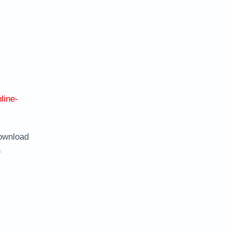
line-
ownload
n