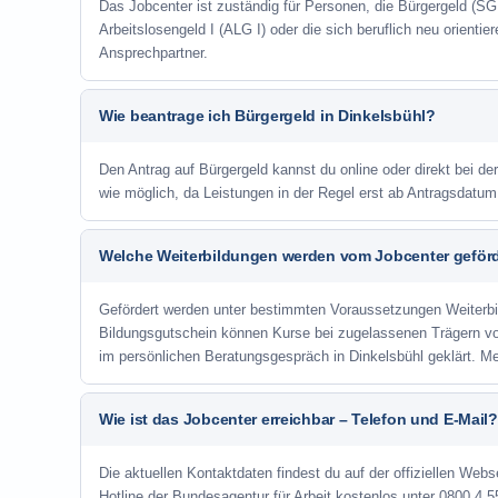
Das Jobcenter ist zuständig für Personen, die Bürgergeld (SGB
Arbeitslosengeld I (ALG I) oder die sich beruflich neu orienti
Ansprechpartner.
Wie beantrage ich Bürgergeld in Dinkelsbühl?
Den Antrag auf Bürgergeld kannst du online oder direkt bei der
wie möglich, da Leistungen in der Regel erst ab Antragsdatu
Welche Weiterbildungen werden vom Jobcenter geför
Gefördert werden unter bestimmten Voraussetzungen Weiterb
Bildungsgutschein können Kurse bei zugelassenen Trägern v
im persönlichen Beratungsgespräch in Dinkelsbühl geklärt. M
Wie ist das Jobcenter erreichbar – Telefon und E-Mail?
Die aktuellen Kontaktdaten findest du auf der offiziellen Webs
Hotline der Bundesagentur für Arbeit kostenlos unter 0800 4 5