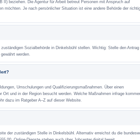
 II) beziehen. Die Agentur für Arbeit betreut Personen mit Anspruch auf
eren möchten. Je nach persönlicher Situation ist eine andere Behörde der richti
 zuständigen Sozialbehörde in Dinkelsbühl stellen. Wichtig: Stelle den Antrag
m gewährt werden.
dert?
ildungen, Umschulungen und Qualifizierungsmaßnahmen. Über einen
or Ort und in der Region besucht werden. Welche Maßnahmen infrage kommen
ehr dazu im Ratgeber A–Z auf dieser Website.
eite der zuständigen Stelle in Dinkelsbühl. Alternativ erreichst du die bundesw
555 00. Online-Dienste stehen auch über Jobcenter.digital bereit.