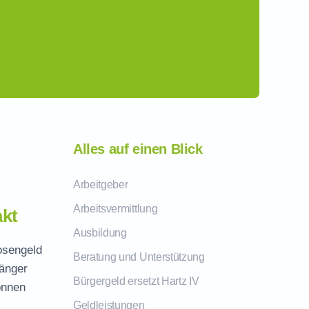
Alles auf einen Blick
Arbeitgeber
Arbeitsvermittlung
kt
Ausbildung
losengeld
Beratung und Unterstützung
fänger
Bürgergeld ersetzt Hartz IV
önnen
Geldleistungen