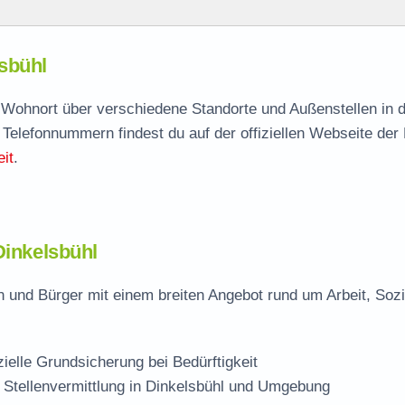
sbühl
lsbühl
agen
ch Wohnort über verschiedene Standorte und Außenstellen in 
 Telefonnummern findest du auf der offiziellen Webseite der
it
.
hl
Dinkelsbühl
n und Bürger mit einem breiten Angebot rund um Arbeit, Soz
zielle Grundsicherung bei Bedürftigkeit
 Stellenvermittlung in Dinkelsbühl und Umgebung