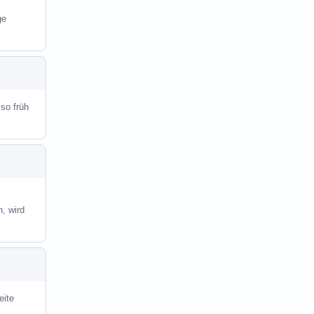
ge
 so früh
, wird
eite