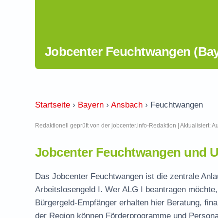
Jobcenter Feuchtwangen (Bay
Startseite
›
Bayern
›
Ansbach
›
Feuchtwangen
Redaktionell geprüft von der jobcenter.info-Redaktion | Aktualisiert: 
Jobcenter Feuchtwangen und U
Das Jobcenter Feuchtwangen ist die zentrale Anla
Arbeitslosengeld I. Wer ALG I beantragen möchte, 
Bürgergeld-Empfänger erhalten hier Beratung, fina
der Region können Förderprogramme und Personal