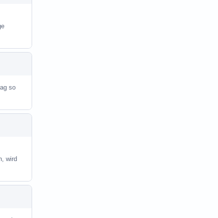
ge
rag so
, wird