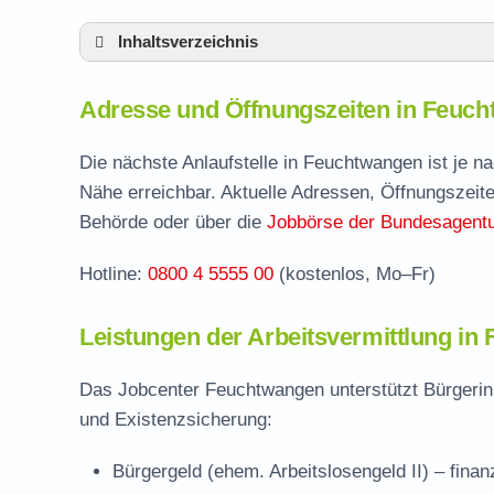
Inhaltsverzeichnis
Adresse und Öffnungszeiten in Feuchtwan
Adresse und Öffnungszeiten in Feuc
Leistungen der Arbeitsvermittlung in Feuc
Termin vereinbaren und Bürgergeld beantr
Die nächste Anlaufstelle in Feuchtwangen ist je 
Nähe erreichbar. Aktuelle Adressen, Öffnungszeite
Jobcenter Ansbach – zuständige Stelle
Behörde oder über die
Jobbörse der Bundesagentur
Stellenangebote und Jobbörse in Feuchtw
Hotline:
0800 4 5555 00
(kostenlos, Mo–Fr)
Häufige Fragen rund ums Jobcenter
Leistungen der Arbeitsvermittlung in
Das Jobcenter Feuchtwangen unterstützt Bürgerinn
und Existenzsicherung:
Bürgergeld (ehem. Arbeitslosengeld II)
– finan