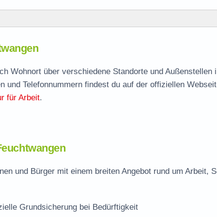
gen
htwangen
htwangen
agen
nach Wohnort über verschiedene Standorte und Außenstellen i
n und Telefonnummern findest du auf der offiziellen Webseit
 für Arbeit
.
angen
 Feuchtwangen
en und Bürger mit einem breiten Angebot rund um Arbeit, S
zielle Grundsicherung bei Bedürftigkeit