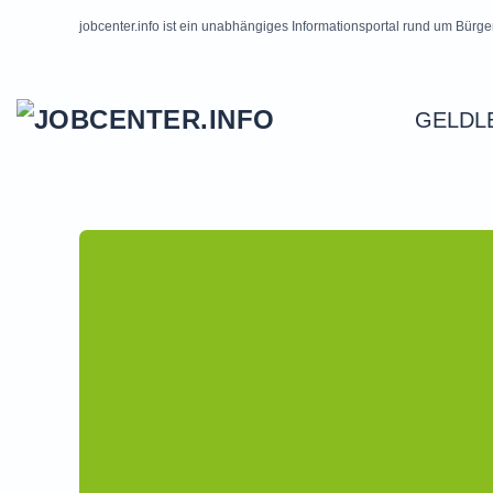
jobcenter.info ist ein unabhängiges Informationsportal rund um Bürge
Skip to main content
GELDL