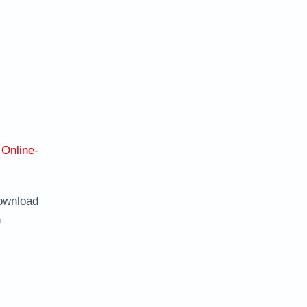
:
Online-
ownload
n