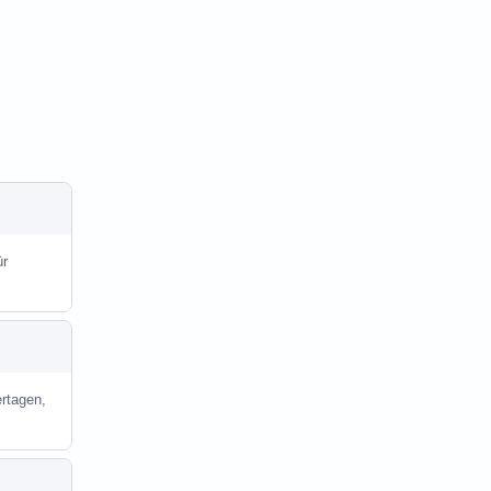
ür
rtagen,