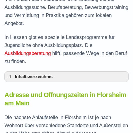
Ausbildungssuche. Berufsberatung, Bewerbungstraining
und Vermittlung in Praktika gehören zum lokalen
Angebot.
In Hessen gibt es spezielle Landesprogramme für
Jugendliche ohne Ausbildungsplatz. Die
Ausbildungsberatung
hilft, passende Wege in den Beruf
zu finden.
Inhaltsverzeichnis
Adresse und Öffnungszeiten in Flörsheim
Adresse und Öffnungszeiten in Flörsheim
Leistungen der Arbeitsvermittlung in Flörsheim
am Main
Termin vereinbaren und Bürgergeld beantragen
Die nächste Anlaufstelle in Flörsheim ist je nach
Jobcenter Main-Taunus-Kreis – zuständige
Wohnort über verschiedene Standorte und Außenstellen
Stelle