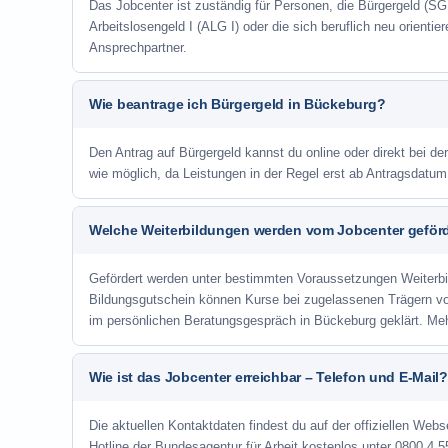
Das Jobcenter ist zuständig für Personen, die Bürgergeld (SGB
Arbeitslosengeld I (ALG I) oder die sich beruflich neu orienti
Ansprechpartner.
Wie beantrage ich Bürgergeld in Bückeburg?
Den Antrag auf Bürgergeld kannst du online oder direkt bei de
wie möglich, da Leistungen in der Regel erst ab Antragsdatu
Welche Weiterbildungen werden vom Jobcenter geför
Gefördert werden unter bestimmten Voraussetzungen Weiterb
Bildungsgutschein können Kurse bei zugelassenen Trägern v
im persönlichen Beratungsgespräch in Bückeburg geklärt. Me
Wie ist das Jobcenter erreichbar – Telefon und E-Mail?
Die aktuellen Kontaktdaten findest du auf der offiziellen Webs
Hotline der Bundesagentur für Arbeit kostenlos unter 0800 4 5