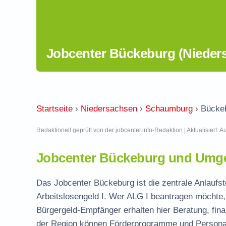
Jobcenter Bückeburg (Nieder
Startseite
›
Niedersachsen
›
Schaumburg
›
Bücke
Redaktionell geprüft von der jobcenter.info-Redaktion | Aktualisiert: 
Jobcenter Bückeburg und Umge
Das Jobcenter Bückeburg ist die zentrale Anlaufs
Arbeitslosengeld I. Wer ALG I beantragen möchte, 
Bürgergeld-Empfänger erhalten hier Beratung, fina
der Region können Förderprogramme und Personal