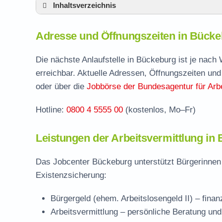
Inhaltsverzeichnis
Adresse und Öffnungszeiten in Bückeburg
Adresse und Öffnungszeiten in Bück
Leistungen der Arbeitsvermittlung in Bück
Termin vereinbaren und Bürgergeld beantr
Die nächste Anlaufstelle in Bückeburg ist je nac
erreichbar. Aktuelle Adressen, Öffnungszeiten und
Jobcenter Schaumburg – zuständige Stelle
oder über die
Jobbörse der Bundesagentur für Arbe
Stellenangebote und Jobbörse in Bückebur
Hotline:
0800 4 5555 00
(kostenlos, Mo–Fr)
Häufige Fragen rund ums Jobcenter
Leistungen der Arbeitsvermittlung in
Das Jobcenter Bückeburg unterstützt Bürgerinnen 
Existenzsicherung:
Bürgergeld (ehem. Arbeitslosengeld II)
– finan
Arbeitsvermittlung
– persönliche Beratung und