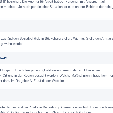
 II) beziehen. Die Agentur für Arbeit betreut Personen mit Anspruch auf
eren möchten. Je nach persönlicher Situation ist eine andere Behörde der richti
r zuständigen Sozialbehörde in Bückeburg stellen. Wichtig: Stelle den Antrag 
m gewährt werden.
dert?
ildungen, Umschulungen und Qualifizierungsmaßnahmen. Über einen
or Ort und in der Region besucht werden. Welche Maßnahmen infrage kommen
hr dazu im Ratgeber A–Z auf dieser Website.
eite der zuständigen Stelle in Bückeburg. Alternativ erreichst du die bundeswe
555 00. Online-Dienste stehen auch über Jobcenter.digital bereit.