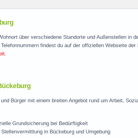
eburg
eburg
agen
h Wohnort über verschiedene Standorte und Außenstellen in d
 Telefonnummern findest du auf der offiziellen Webseite der
it
.
g
 Bückeburg
und Bürger mit einem breiten Angebot rund um Arbeit, Sozi
zielle Grundsicherung bei Bedürftigkeit
 Stellenvermittlung in Bückeburg und Umgebung