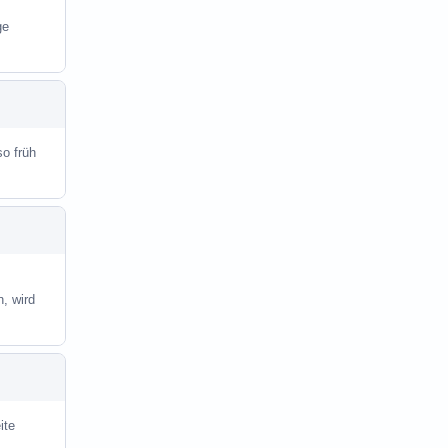
ge
so früh
, wird
ite