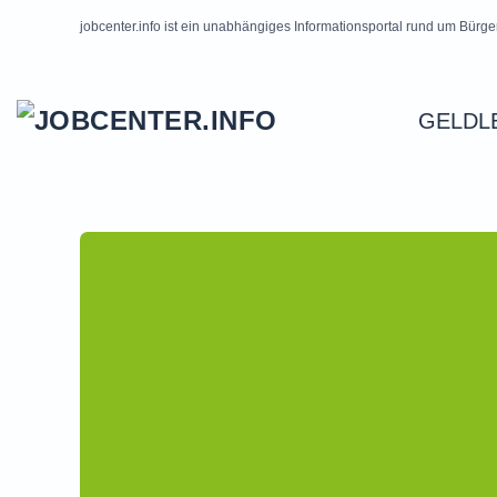
jobcenter.info ist ein unabhängiges Informationsportal rund um Bürge
Skip to main content
GELDL