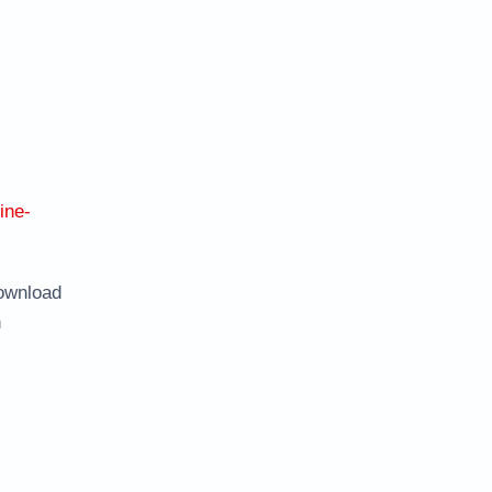
ine-
ownload
n