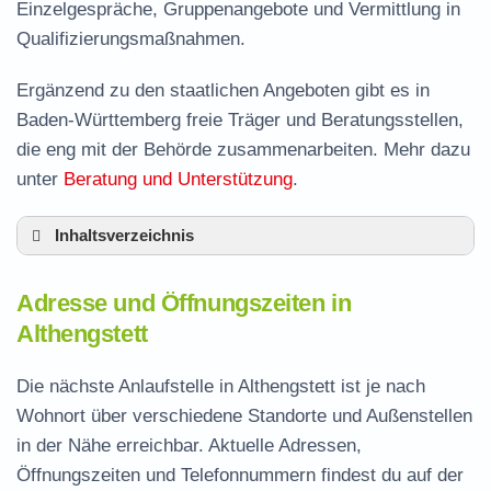
Einzelgespräche, Gruppenangebote und Vermittlung in
Qualifizierungsmaßnahmen.
Ergänzend zu den staatlichen Angeboten gibt es in
Baden-Württemberg freie Träger und Beratungsstellen,
die eng mit der Behörde zusammenarbeiten. Mehr dazu
unter
Beratung und Unterstützung
.
Inhaltsverzeichnis
Adresse und Öffnungszeiten in Althengstett
Adresse und Öffnungszeiten in
Leistungen der Arbeitsvermittlung in
Althengstett
Althengstett
Termin vereinbaren und Bürgergeld beantragen
Die nächste Anlaufstelle in Althengstett ist je nach
Wohnort über verschiedene Standorte und Außenstellen
Jobcenter Calw – zuständige Stelle
in der Nähe erreichbar. Aktuelle Adressen,
Stellenangebote und Jobbörse in Althengstett
Öffnungszeiten und Telefonnummern findest du auf der