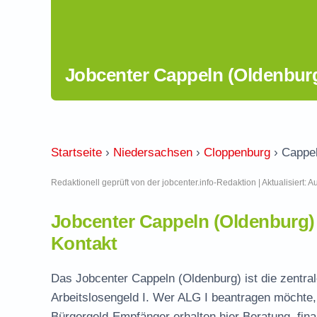
Jobcenter Cappeln (Oldenburg
Startseite
›
Niedersachsen
›
Cloppenburg
›
Cappel
Redaktionell geprüft von der jobcenter.info-Redaktion | Aktualisiert: 
Jobcenter Cappeln (Oldenburg
Kontakt
Das Jobcenter Cappeln (Oldenburg) ist die zentral
Arbeitslosengeld I. Wer ALG I beantragen möchte, 
Bürgergeld-Empfänger erhalten hier Beratung, fina