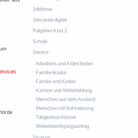
Jobbörse
Jobcenter.digital
Ratgeber A bis Z
Schule
zum
Service
Arbeitslos und Arbeit finden
ervices
Familienkasse
Familie und Kinder
Karriere und Weiterbildung
Menschen aus dem Ausland
Menschen mit Behinderung
ehörde
Tätigkeitsschlüssel
Weiterbewilligungsantrag
Studium