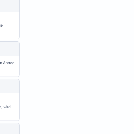
ge
en Antrag
, wird