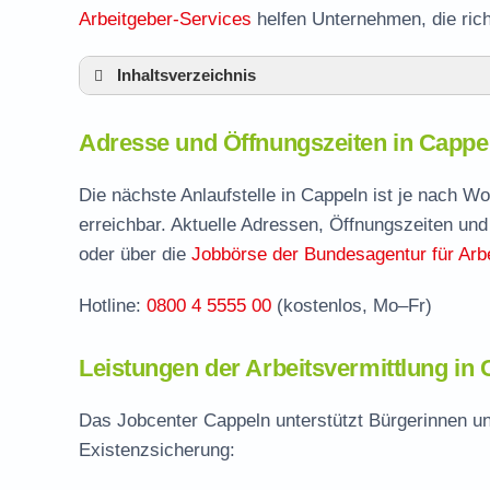
Arbeitgeber-Services
helfen Unternehmen, die ric
Inhaltsverzeichnis
Adresse und Öffnungszeiten in Cappeln
Adresse und Öffnungszeiten in Cappe
Leistungen der Arbeitsvermittlung in Cappe
Termin vereinbaren und Bürgergeld beantr
Die nächste Anlaufstelle in Cappeln ist je nach W
erreichbar. Aktuelle Adressen, Öffnungszeiten und
Jobcenter Cloppenburg – zuständige Stelle
oder über die
Jobbörse der Bundesagentur für Arbe
Stellenangebote und Jobbörse in Cappeln
Hotline:
0800 4 5555 00
(kostenlos, Mo–Fr)
Häufige Fragen rund ums Jobcenter
Leistungen der Arbeitsvermittlung in
Das Jobcenter Cappeln unterstützt Bürgerinnen un
Existenzsicherung: