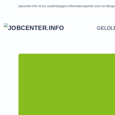
jobcenter.info ist ein unabhängiges Informationsportal rund um Bürge
Skip to main content
GELDL