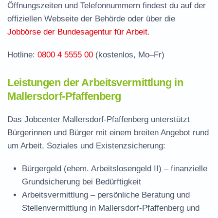
Öffnungszeiten und Telefonnummern findest du auf der
Stelle
offiziellen Webseite der Behörde oder über die
Stellenangebote und Jobbörse in Mallersdorf-
Jobbörse der Bundesagentur für Arbeit
.
Pfaffenberg
Hotline:
0800 4 5555 00
(kostenlos, Mo–Fr)
Häufige Fragen rund ums Jobcenter
Leistungen der Arbeitsvermittlung in
Mallersdorf-Pfaffenberg
Das Jobcenter Mallersdorf-Pfaffenberg unterstützt
Bürgerinnen und Bürger mit einem breiten Angebot rund
um Arbeit, Soziales und Existenzsicherung:
Bürgergeld (ehem. Arbeitslosengeld II)
– finanzielle
Grundsicherung bei Bedürftigkeit
Arbeitsvermittlung
– persönliche Beratung und
Stellenvermittlung in Mallersdorf-Pfaffenberg und