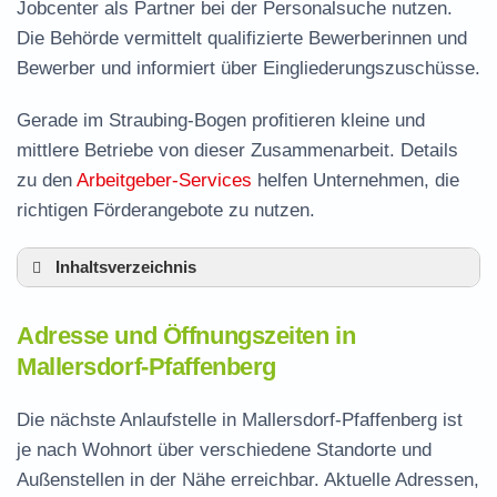
Jobcenter als Partner bei der Personalsuche nutzen.
Die Behörde vermittelt qualifizierte Bewerberinnen und
Bewerber und informiert über Eingliederungszuschüsse.
Gerade im Straubing-Bogen profitieren kleine und
mittlere Betriebe von dieser Zusammenarbeit. Details
zu den
Arbeitgeber-Services
helfen Unternehmen, die
richtigen Förderangebote zu nutzen.
Inhaltsverzeichnis
Adresse und Öffnungszeiten in Mallersdorf-
Adresse und Öffnungszeiten in
Pfaffenberg
Mallersdorf-Pfaffenberg
Leistungen der Arbeitsvermittlung in
Mallersdorf-Pfaffenberg
Die nächste Anlaufstelle in Mallersdorf-Pfaffenberg ist
Termin vereinbaren und Bürgergeld beantragen
je nach Wohnort über verschiedene Standorte und
Außenstellen in der Nähe erreichbar. Aktuelle Adressen,
Jobcenter Straubing-Bogen – zuständige