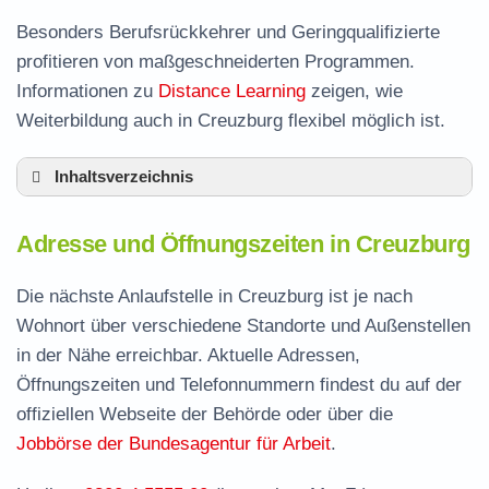
Besonders Berufsrückkehrer und Geringqualifizierte
profitieren von maßgeschneiderten Programmen.
Informationen zu
Distance Learning
zeigen, wie
Weiterbildung auch in Creuzburg flexibel möglich ist.
Inhaltsverzeichnis
Adresse und Öffnungszeiten in Creuzburg
Adresse und Öffnungszeiten in Creuzburg
Leistungen der Arbeitsvermittlung in
Creuzburg
Die nächste Anlaufstelle in Creuzburg ist je nach
Termin vereinbaren und Bürgergeld beantragen
Wohnort über verschiedene Standorte und Außenstellen
in der Nähe erreichbar. Aktuelle Adressen,
Jobcenter Wartburgkreis – zuständige Stelle
Öffnungszeiten und Telefonnummern findest du auf der
Stellenangebote und Jobbörse in Creuzburg
offiziellen Webseite der Behörde oder über die
Häufige Fragen rund ums Jobcenter
Jobbörse der Bundesagentur für Arbeit
.