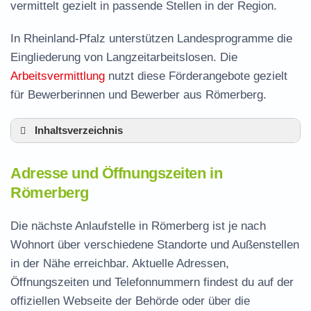
vermittelt gezielt in passende Stellen in der Region.
In Rheinland-Pfalz unterstützen Landesprogramme die
Eingliederung von Langzeitarbeitslosen. Die
Arbeitsvermittlung
nutzt diese Förderangebote gezielt
für Bewerberinnen und Bewerber aus Römerberg.
Inhaltsverzeichnis
Adresse und Öffnungszeiten in Römerberg
Adresse und Öffnungszeiten in
Leistungen der Arbeitsvermittlung in
Römerberg
Römerberg
Termin vereinbaren und Bürgergeld beantragen
Die nächste Anlaufstelle in Römerberg ist je nach
Wohnort über verschiedene Standorte und Außenstellen
Jobcenter Rhein-Pfalz-Kreis – zuständige
in der Nähe erreichbar. Aktuelle Adressen,
Stelle
Öffnungszeiten und Telefonnummern findest du auf der
Stellenangebote und Jobbörse in Römerberg
offiziellen Webseite der Behörde oder über die