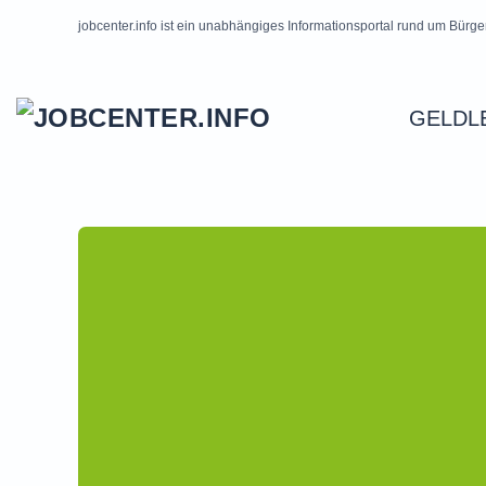
jobcenter.info ist ein unabhängiges Informationsportal rund um Bürge
Skip to main content
GELDL