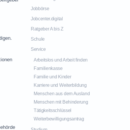
Jobbörse
Jobcenter.digital
Ratgeber A bis Z
digen.
Schule
Service
tionen
Arbeitslos und Arbeit finden
Familienkasse
Familie und Kinder
Karriere und Weiterbildung
Menschen aus dem Ausland
Menschen mit Behinderung
Tätigkeitsschlüssel
Weiterbewilligungsantrag
Behörde
Studium