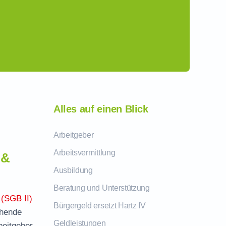
Alles auf einen Blick
Arbeitgeber
Arbeitsvermittlung
 &
Ausbildung
Beratung und Unterstützung
 (SGB II)
Bürgergeld ersetzt Hartz IV
chende
Geldleistungen
beitgeber