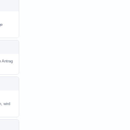
ge
n Antrag
, wird