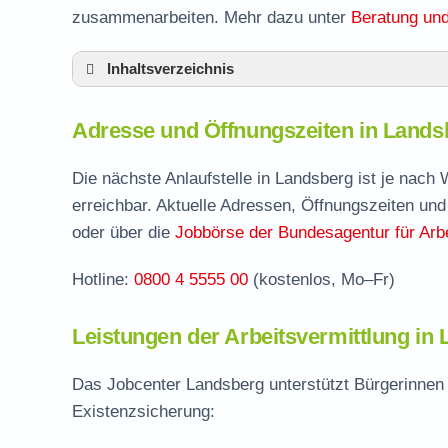
zusammenarbeiten. Mehr dazu unter
Beratung und
Inhaltsverzeichnis
Adresse und Öffnungszeiten in Landsberg
Adresse und Öffnungszeiten in Land
Leistungen der Arbeitsvermittlung in Lands
Termin vereinbaren und Bürgergeld beantr
Die nächste Anlaufstelle in Landsberg ist je nac
erreichbar. Aktuelle Adressen, Öffnungszeiten und
Stellenangebote und Jobbörse in Landsber
oder über die
Jobbörse der Bundesagentur für Arbe
Häufige Fragen rund ums Jobcenter
Hotline:
0800 4 5555 00
(kostenlos, Mo–Fr)
Leistungen der Arbeitsvermittlung in
Das Jobcenter Landsberg unterstützt Bürgerinnen 
Existenzsicherung: