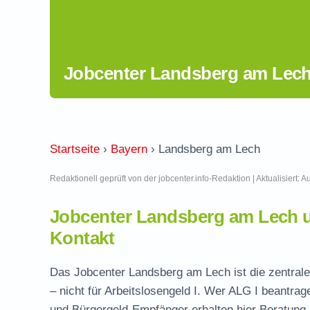
Jobcenter Landsberg am Lech
Startseite
›
Bayern
›
Landsberg am Lech
Redaktionell geprüft von der jobcenter.info-Redaktion | Aktualisiert: 
Jobcenter Landsberg am Lech 
Kontakt
Das Jobcenter Landsberg am Lech ist die zentrale
– nicht für Arbeitslosengeld I. Wer ALG I beantra
und Bürgergeld-Empfänger erhalten hier Beratung, 