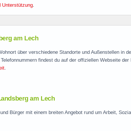
 Unterstützung
.
sberg am Lech
berg
agen
h Wohnort über verschiedene Standorte und Außenstellen in d
 Telefonnummern findest du auf der offiziellen Webseite der
g
it
.
 Landsberg am Lech
und Bürger mit einem breiten Angebot rund um Arbeit, Sozia