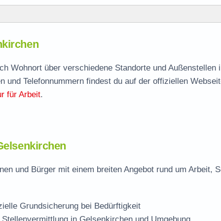
hen
nkirchen
nkirchen
agen
nach Wohnort über verschiedene Standorte und Außenstellen i
n und Telefonnummern findest du auf der offiziellen Webseit
rchen
 für Arbeit
.
lsenkirchen
 Gelsenkirchen
nen und Bürger mit einem breiten Angebot rund um Arbeit, S
zielle Grundsicherung bei Bedürftigkeit
 Stellenvermittlung in Gelsenkirchen und Umgebung