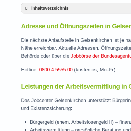
Inhaltsverzeichnis
Adresse und Öffnungszeiten in Gelsenkirc
Adresse und Öffnungszeiten in Gelse
Leistungen der Arbeitsvermittlung in Gelse
Termin vereinbaren und Bürgergeld beantr
Die nächste Anlaufstelle in Gelsenkirchen ist je 
Nähe erreichbar. Aktuelle Adressen, Öffnungszeite
Stellenangebote und Jobbörse in Gelsenki
Behörde oder über die
Jobbörse der Bundesagentur
Formulare und Anträge beim Jobcenter Ge
Hotline:
0800 4 5555 00
(kostenlos, Mo–Fr)
Häufige Fragen rund ums Jobcenter
Leistungen der Arbeitsvermittlung in
Das Jobcenter Gelsenkirchen unterstützt Bürgerin
und Existenzsicherung:
Bürgergeld (ehem. Arbeitslosengeld II)
– finan
Arbeitsvermittlung
– persönliche Beratung und