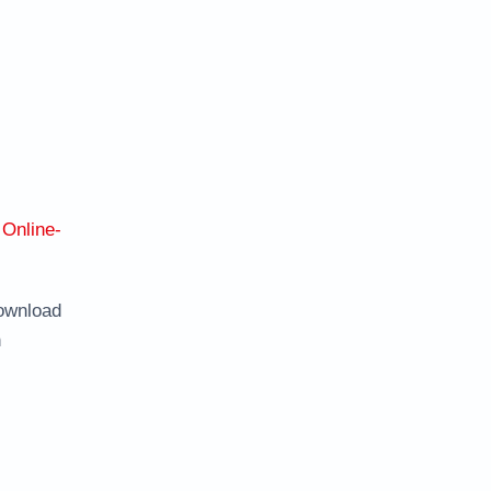
:
Online-
ownload
n