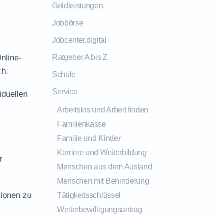
Geldleistungen
Jobbörse
Jobcenter.digital
nline-
Ratgeber A bis Z
ch.
Schule
Service
iduellen
Arbeitslos und Arbeit finden
Familienkasse
Familie und Kinder
Karriere und Weiterbildung
r
Menschen aus dem Ausland
Menschen mit Behinderung
tionen zu
Tätigkeitsschlüssel
Weiterbewilligungsantrag