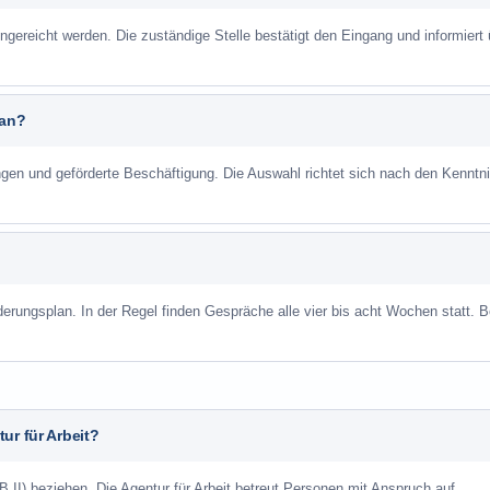
ngereicht werden. Die zuständige Stelle bestätigt den Eingang und informiert 
 an?
ungen und geförderte Beschäftigung. Die Auswahl richtet sich nach den Kenntn
derungsplan. In der Regel finden Gespräche alle vier bis acht Wochen statt. B
ur für Arbeit?
 II) beziehen. Die Agentur für Arbeit betreut Personen mit Anspruch auf