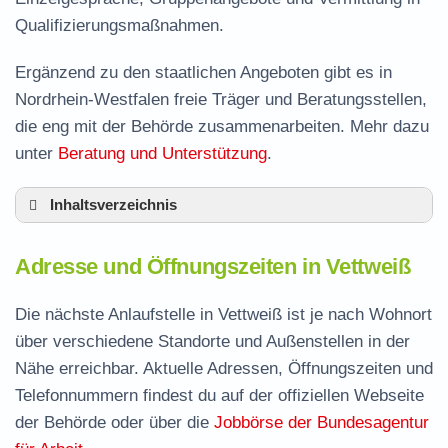
Qualifizierungsmaßnahmen.
Ergänzend zu den staatlichen Angeboten gibt es in
Nordrhein-Westfalen freie Träger und Beratungsstellen,
die eng mit der Behörde zusammenarbeiten. Mehr dazu
unter
Beratung und Unterstützung
.
Inhaltsverzeichnis
Adresse und Öffnungszeiten in Vettweiß
Adresse und Öffnungszeiten in Vettweiß
Leistungen der Arbeitsvermittlung in Vettweiß
Termin vereinbaren und Bürgergeld beantragen
Die nächste Anlaufstelle in Vettweiß ist je nach Wohnort
über verschiedene Standorte und Außenstellen in der
Jobcenter Düren – zuständige Stelle
Nähe erreichbar. Aktuelle Adressen, Öffnungszeiten und
Stellenangebote und Jobbörse in Vettweiß
Telefonnummern findest du auf der offiziellen Webseite
Häufige Fragen rund ums Jobcenter
der Behörde oder über die
Jobbörse der Bundesagentur