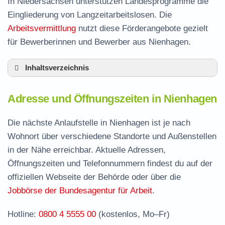
In Niedersachsen unterstützen Landesprogramme die
Eingliederung von Langzeitarbeitslosen. Die
Arbeitsvermittlung
nutzt diese Förderangebote gezielt
für Bewerberinnen und Bewerber aus Nienhagen.
Inhaltsverzeichnis
Adresse und Öffnungszeiten in Nienhagen
Adresse und Öffnungszeiten in Nienhagen
Leistungen der Arbeitsvermittlung in
Nienhagen
Die nächste Anlaufstelle in Nienhagen ist je nach
Termin vereinbaren und Bürgergeld beantragen
Wohnort über verschiedene Standorte und Außenstellen
in der Nähe erreichbar. Aktuelle Adressen,
Jobcenter Celle – zuständige Stelle
Öffnungszeiten und Telefonnummern findest du auf der
Stellenangebote und Jobbörse in Nienhagen
offiziellen Webseite der Behörde oder über die
Häufige Fragen rund ums Jobcenter
Jobbörse der Bundesagentur für Arbeit
.
Hotline:
0800 4 5555 00
(kostenlos, Mo–Fr)